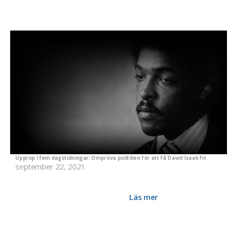
Upprop i fem dagstidningar: Ompröva politiken för att få Dawit Isaak fri
september 22, 2021
Den svenska regeringen måste ompröva sin politik för att få
Dawit Isaak och andra journalister i Eritreas fängelser frigivna,
skriver 15 publicister i ett upprop.
Läs mer