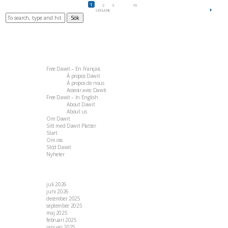
1
2
3
…
10
SENARE
Sök
Du bläddrar just nu i arkivet för kategorin Free Dawit.
Sidor
Free Dawit – En Français
Á propos Dawit
Á propos de nous
Asseoir avec Dawit
Free Dawit – In English
About Dawit
About us
Om Dawit
Sitt med Dawit Platser
Start
Om oss
Stöd Dawit
Nyheter
Arkiv
juli 2026
juni 2026
december 2025
september 2025
maj 2025
februari 2025
januari 2025