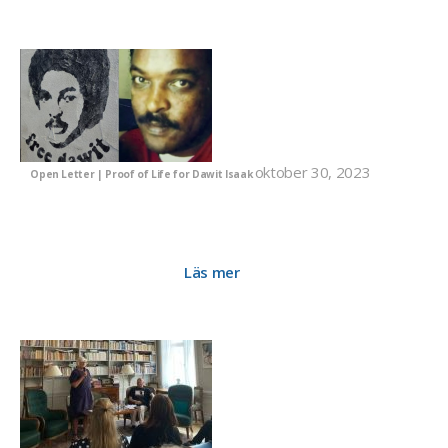
oktober 30, 2023
Open Letter | Proof of Life for Dawit Isaak
Your Excellency, We, the undersigned civil society
organizations, are writing to request your urgent attention
and response regarding the Swedish-Eritrean citizen Dawit
Isaak and his colleagues who are the longest-imprisoned
journalists in the world.
Läs mer