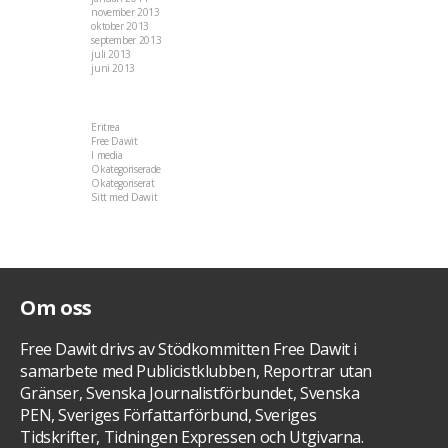
november 2013
oktober 2013
september 2013
juli 2013
juni 2013
Kategorier
Eritrea
(22)
Free Dawit
(108)
I media
(35)
Okategoriserade
(5)
Okategoriserat
(36)
Sitt med Dawit
(28)
-->
Om oss
Free Dawit drivs av Stödkommitten Free Dawit i
samarbete med Publicistklubben, Reportrar utan
Gränser, Svenska Journalistförbundet, Svenska
PEN, Sveriges Författarförbund, Sveriges
Tidskrifter, Tidningen Expressen och Utgivarna.