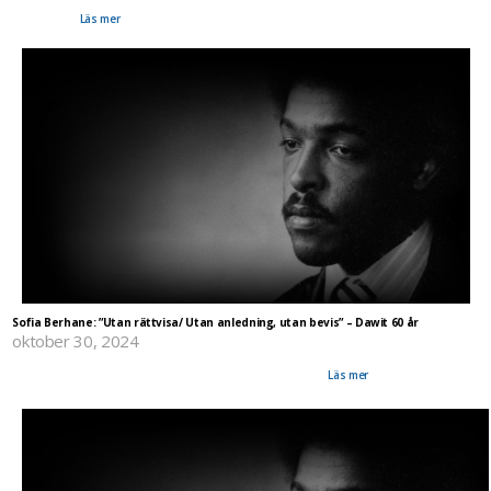
uppmärksamma de olagliga och grymma frihetsberövandena av tolv eritreanska journalister
och författare.
Läs mer
Sofia Berhane: ”Utan rättvisa/ Utan anledning, utan bevis” – Dawit 60 år
oktober 30, 2024
Med sång och musik, tal och dikt hyllades den fängslade svenske författaren, journalisten och
göteborgaren Dawit Isaak i helgen i både Stockholm och Göteborg.
Läs mer