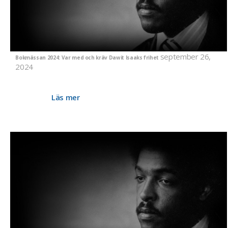
september 26,
Bokmässan 2024: Var med och kräv Dawit Isaaks frihet
2024
GP Kultur inleder varje mässdag med att uppmärksamma
den fängslade journalistens öde – och kräva hans omedelbara
frigivande.
Läs mer