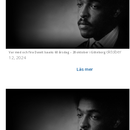
oktober
Var med och fira Dawit Isaaks 60 årsdag – 28 oktober i Göteborg
12, 2024
Den 28 oktober firar vi, på Folkteatern i Göteborg, att Dawit
Isaak fyller 60 år. Du är välkommen!
Läs mer