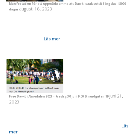
Manifestation för att uppmärksamma att Dawit Isaak suttit fängslad i 8000
augusti 18, 2023
dagar
Under de 8 000 dagar som gått, sedan din dotter Betlehem
släppte in två män som sa att de skulle hämta dig till förhör,
har Sverige haft tio utrikesministrar. Ingen av dem har åkt till
Asmara med en skarp begäran om att få föra dig hem till din
familj i Göteborg.
Läs mer
juni 21,
Free Dawit i Almedalen 2023 – Fredag 30 juni 9:00 Strandgatan 19
2023
Sedan regeringsförklaringen i höstas har det varit tyst från
regeringen och UD om det svenska arbetet för att få Dawit
Isaak och Gui Minhai frigivna. Vi är många som undrar: När och
hur ska regeringen få Dawit Isaak och Gui Minhai frigivna?
Läs
mer