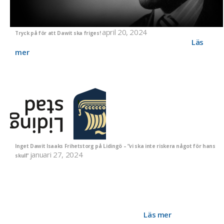
april 20, 2024
Tryck på för att Dawit ska friges!
"Öka ansträngningarna för att Dawit Isaak ska friges!"
Läs
mer
Inget Dawit Isaaks Frihetstorg på Lidingö – ”vi ska inte riskera något för hans
januari 27, 2024
skull”
"Jag är definitivt inte för att vi ska riskera någonting för hans
skull för att han eventuellt kan släppas fri", förklarade
Sverigedemokraternas fullmäktigeledamot Iréne Borgenvik i
debatten i Lidingö kommun i veckan om den motion som Mp,
L och S lagt om att döpa om torget utanför Eritreas
ambassad till Dawit Isaaks Frihetstorg.
Läs mer