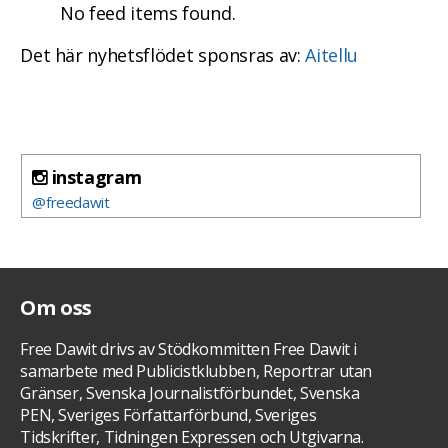
No feed items found.
Det här nyhetsflödet sponsras av:
Aitellu
instagram
@freedawit
Om oss
Free Dawit drivs av Stödkommitten Free Dawit i
samarbete med Publicistklubben, Reportrar utan
Gränser, Svenska Journalistförbundet, Svenska
PEN, Sveriges Författarförbund, Sveriges
Tidskrifter, Tidningen Expressen och Utgivarna.