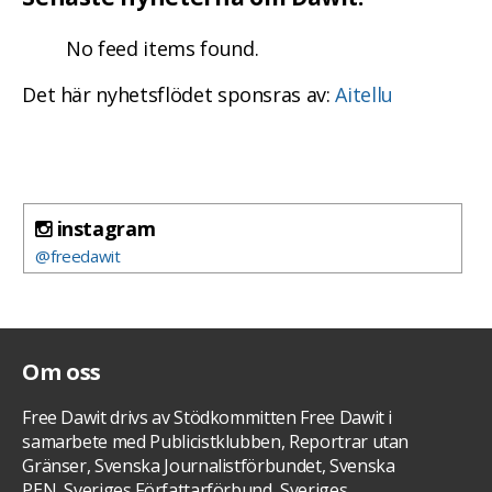
No feed items found.
Det här nyhetsflödet sponsras av:
Aitellu
instagram
@freedawit
Om oss
Free Dawit drivs av Stödkommitten Free Dawit i
samarbete med Publicistklubben, Reportrar utan
Gränser, Svenska Journalistförbundet, Svenska
PEN, Sveriges Författarförbund, Sveriges