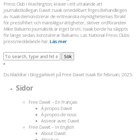
Press Club i Washington, kräver i ett uttalande att
journalistkollegan Dawit Isaak omedelbart friges.Behandlingen
av Isaak demonstrerar de eritreanska myndigheternas förakt
för pressfrihet och mänskliga rättigheter, skriver ordföranden
Mike Balsamo.Journalistik är inget brott. Isaak borde ha släppts
för länge sedan, konstaterar Balsamo. Läs National Press Clubs
pressmeddelande här.
Läs mer
Sök
Du bläddrar i bloggarkivet på
Free Dawit Isaak
för februari, 2025.
Sidor
Free Dawit – En Français
Á propos Dawit
Á propos de nous
Asseoir avec Dawit
Free Dawit – In English
About Dawit
About us