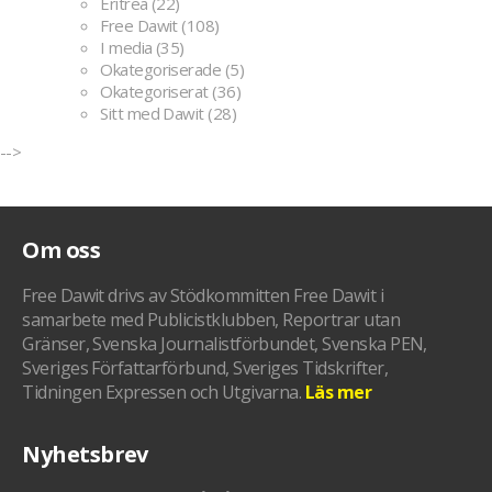
Eritrea
(22)
Free Dawit
(108)
I media
(35)
Okategoriserade
(5)
Okategoriserat
(36)
Sitt med Dawit
(28)
-->
Om oss
Free Dawit drivs av Stödkommitten Free Dawit i
samarbete med Publicistklubben, Reportrar utan
Gränser, Svenska Journalistförbundet, Svenska PEN,
Sveriges Författarförbund, Sveriges Tidskrifter,
Tidningen Expressen och Utgivarna.
Läs mer
Nyhetsbrev