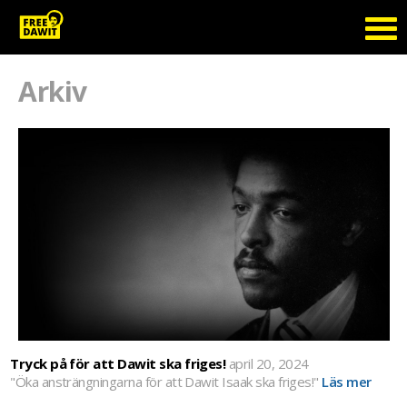
Arkiv
Tryck på för att Dawit ska friges!
april 20, 2024
"Öka ansträngningarna för att Dawit Isaak ska friges!"
Läs mer