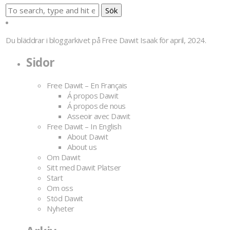
Sök
Du bläddrar i bloggarkivet på
Free Dawit Isaak
för april, 2024.
Sidor
Free Dawit – En Français
Á propos Dawit
Á propos de nous
Asseoir avec Dawit
Free Dawit – In English
About Dawit
About us
Om Dawit
Sitt med Dawit Platser
Start
Om oss
Stöd Dawit
Nyheter