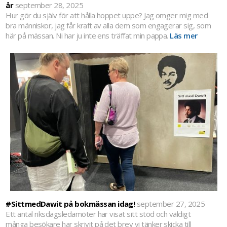
år
september 28, 2025
Hur gör du själv för att hålla hoppet uppe? Jag omger mig med
bra människor, jag får kraft av alla dem som engagerar sig, som
här på mässan. Ni har ju inte ens träffat min pappa.
Läs mer
#SittmedDawit på bokmässan idag!
september 27, 2025
Ett antal riksdagsledamöter har visat sitt stöd och väldigt
många besökare har skrivit på det brev vi tänker skicka till