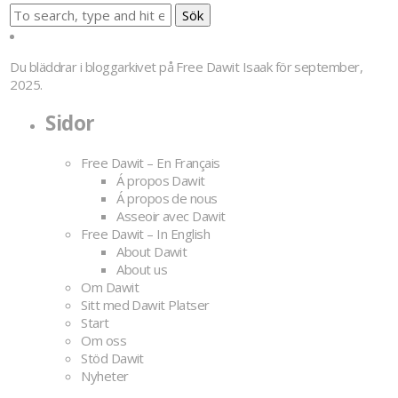
Sök
Du bläddrar i bloggarkivet på
Free Dawit Isaak
för september,
2025.
Sidor
Free Dawit – En Français
Á propos Dawit
Á propos de nous
Asseoir avec Dawit
Free Dawit – In English
About Dawit
About us
Om Dawit
Sitt med Dawit Platser
Start
Om oss
Stöd Dawit
Nyheter