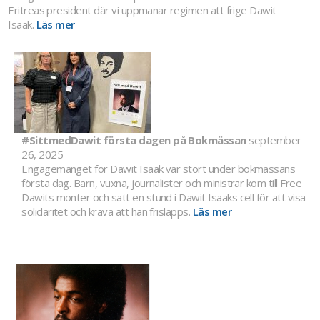
Eritreas president där vi uppmanar regimen att frige Dawit
Isaak.
Läs mer
#SittmedDawit första dagen på Bokmässan
september
26, 2025
Engagemanget för Dawit Isaak var stort under bokmässans
första dag. Barn, vuxna, journalister och ministrar kom till Free
Dawits monter och satt en stund i Dawit Isaaks cell för att visa
solidaritet och kräva att han frisläpps.
Läs mer