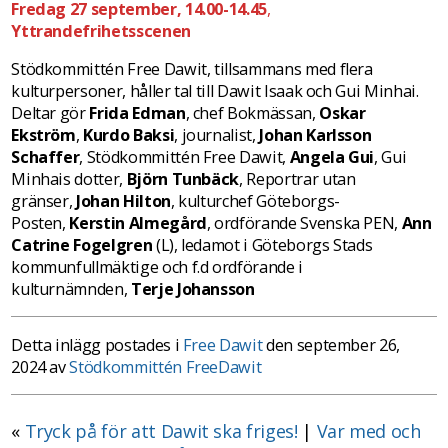
Fredag 27 september, 14.00-14.45
,
Yttrandefrihetsscenen
Stödkommittén Free Dawit, tillsammans med flera
kulturpersoner, håller tal till Dawit Isaak och Gui Minhai.
Deltar gör
Frida Edman
, chef Bokmässan,
Oskar
Ekström
,
Kurdo Baksi
, journalist,
Johan Karlsson
Schaffer
, Stödkommittén Free Dawit,
Angela Gui
, Gui
Minhais dotter,
Björn Tunbäck
, Reportrar utan
gränser,
Johan Hilton
, kulturchef Göteborgs-
Posten,
Kerstin Almegård
, ordförande Svenska PEN,
Ann
Catrine Fogelgren
(L), ledamot i Göteborgs Stads
kommunfullmäktige och f.d ordförande i
kulturnämnden,
Terje Johansson
Detta inlägg postades i
Free Dawit
den september 26,
2024 av
Stödkommittén FreeDawit
«
Tryck på för att Dawit ska friges!
|
Var med och