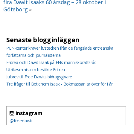
fira Dawit Isaaks 60 årsdag – 28 oktober i
Göteborg
»
Senaste blogginläggen
PEN-center kräver livstecken från de fängslade eritreanska
författarna och journalisterna
Eritrea och Dawit Isaak på FNs människorättsråd
Utrikesministern besökte Eritrea
Julbrev till Free Dawits bidragsgivare
Tre frågor till Betlehem Isaak - Bokmässan är över för i år
instagram
@freedawit