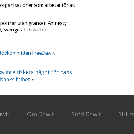
l organisationer som arbetar för att
portrar utan gränser, Amnesty,
 Sveriges Tidskrifter,
tödkommittén FreeDawit
ka inte riskera något för hans
saaks frihet
»
awit
Om Dawit
Stöd Dawit
Sitt 