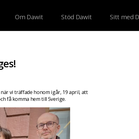
Om Dawit
Stöd Dawit
Sitt med 
ges!
när vi träffade honom igår, 19 april, att
 och få komma hem till Sverige.