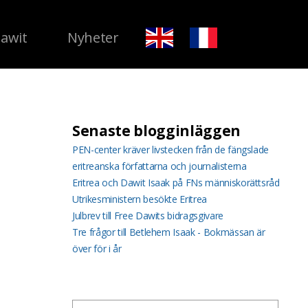
Dawit
Nyheter
Senaste blogginläggen
PEN-center kräver livstecken från de fängslade
eritreanska författarna och journalisterna
Eritrea och Dawit Isaak på FNs människorättsråd
Utrikesministern besökte Eritrea
Julbrev till Free Dawits bidragsgivare
Tre frågor till Betlehem Isaak - Bokmässan är
över för i år