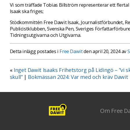
Vi som träffade Tobias Billström representerar ett flerta
Isaak ska friges;
Stödkommittén Free Dawit Isaak, Journalistförbundet, Re
Publicistklubben, Svenska Pen, Sveriges Författarförbund,
Tidningsutgivarna och Utgivarna.
Detta inlägg postades i
Free Dawit
den april 20, 2024 av
S
«
Inget Dawit Isaaks Frihetstorg på Lidingö – ”vi s
skull”
|
Bokmässan 2024: Var med och kräv Dawit I
Om Free D