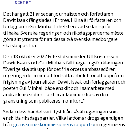
scenen”
Det har gått 21 år sedan journalisten och författaren
Dawit Isaak fängslades i Eritrea. I Kina är författaren och
förläggaren Gui Minhai frihetsberövad sedan sju år
tillbaka. Svenska regeringen och riksdagspartierna måste
göra sitt yttersta för att dessa två svenska medborgare
ska släppas fria.
Den 18 oktober 2022 lyfte statsminister Ulf Kristersson
Dawit Isaaks och Gui Minhais fall i regeringsförklaringen:
”Sverige ska stå upp för det fria ordets ambassadörer:
regeringen kommer att fortsätta arbetet för att uppnå en
frigivning av journalisten Dawit Isaak och förläggaren och
poeten Gui Minhai, både enskilt och i samarbete med
andra demokratier. Lärdomar kommer dras av den
granskning som publiceras inom kort.”
Sedan dess har det varit tyst från såväl regeringen som
enskilda riksdagspartier. Vilka lärdomar drogs egentligen
från
granskningskommissionens rapport o
m regeringens