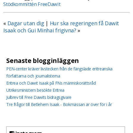
Stödkommittén FreeDawit
«
Dagar utan dig
|
Hur ska regeringen få Dawit
Isaak och Gui Minhai frigivna?
»
Senaste blogginläggen
PEN-center kräver livstecken från de fängslade eritreanska
författarna och journalisterna
Eritrea och Dawit Isaak på FNs människorättsråd
Utrikesministern besökte Eritrea
Julbrev till Free Dawits bidragsgivare
Tre frågor till Betlehem Isaak - Bokmässan är över för i år