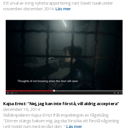
Ett urval av övrig nyhetsrapportering runt Dawit Isaak under
november-december 2014.
Läs mer
Kajsa Ernst: ”Nej, jag kan inte förstå, vill aldrig acceptera”
december 10, 2014
Skådespelaren Kajsa Ernst från inspelningen av Fågelsång
"Dörren stängs bakom mig. Jag ska försöka att förstå någonting
i ett mörkt rum med en låst dörr. "
Läs mer