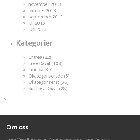
november 2013
oktober 2013
september 2013
juli 2013
juni 2013
Kategorier
Eritrea
(22)
Free Dawit
(108)
I media
(35)
Okategoriserade
(5)
Okategoriserat
(36)
Sitt med Dawit
(28)
-->
Om oss
Free Dawit drivs av Stödkommitten Free Dawit i