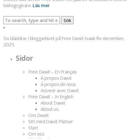
bidragsgivare.
Läs mer
Sök
Du bläddrar i bloggarkivet på
Free Dawit Isaak
för december,
2025.
Sidor
Free Dawit – En Français
Á propos Dawit
Á propos de nous
Asseoir avec Dawit
Free Dawit – In English
About Dawit
About us
Om Dawit
Sitt med Dawit Platser
Start
Om oss