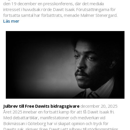
den 19 december en presskonferens, där det mediala
intresset i huvudsak rörde Dawit Isaak. Förutsättningarna för
fortsatta samtal har förbättrats, menade Malmer Stenergard.
Läs mer
Julbrev till Free Dawits bidragsgivare
december 20, 2025
Året 2025 innebar en fortsatt kamp för att få Dawit Isaak fri.
Med debattartiklar, manifestationer och medverkan vid
Bokmässan i Göteborg har vi skapat opinion och tryck för
Dawits sak, skriver Free Dawit i ett julbrev till stödkommitténs