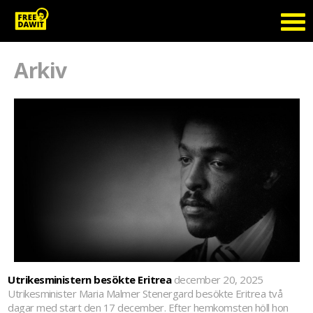
Arkiv
Utrikesministern besökte Eritrea
december 20, 2025
Utrikesminister Maria Malmer Stenergard besökte Eritrea två
dagar med start den 17 december. Efter hemkomsten höll hon