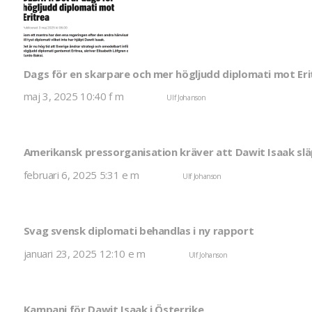
Dags för en skarpare och mer högljudd diplomati mot Eri
för
maj 3, 2025 10:40 f m
Published by
Ulf Johanson
Kommentarer inaktiverade
Dags
för
Efter 23 år av fruktlös tyst diplomati är det hög tid att Sverige ändrar strategi och omedelbart i
en
skarpar
och
Amerikansk pressorganisation kräver att Dawit Isaak slä
mer
högljud
diploma
för
februari 6, 2025 5:31 e m
Published by
Ulf Johanson
Kommentarer inaktiverade
mot
Am
Eritrea
pr
En av världens ledande pressorganisationer, The National Press Club i Washington, kräver i ett 
kr
att
Da
Svag svensk diplomati behandlas i ny rapport
Isa
slä
fri
f
januari 23, 2025 12:10 e m
Published by
Ulf Johanson
Kommentarer inaktiverade
En ny rapport sammanställd av Susanne Berger, grundare av Raoul Wallenberg Research Initiative
i
Kampanj för Dawit Isaak i Österrike