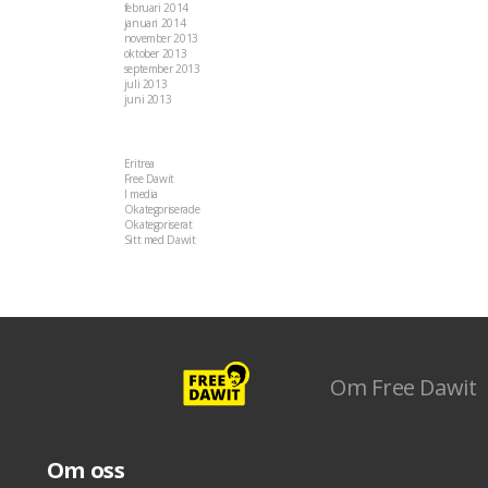
februari 2014
januari 2014
november 2013
oktober 2013
september 2013
juli 2013
juni 2013
Kategorier
Eritrea
(22)
Free Dawit
(108)
I media
(35)
Okategoriserade
(5)
Okategoriserat
(36)
Sitt med Dawit
(28)
-->
Om Free Dawit
Om oss