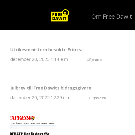
Om Free Dawit
Author Archives for Ulf Johanson
Utrikesministern besökte Eritrea
december 20, 2025 1:14 e m
Published by
Ulf Johanson
Kommentarer inaktiver
Utrikesminister Maria Malmer Stenergard besökte Eritrea två dagar med start den 17 december. 
Stenergard.
Julbrev till Free Dawits bidragsgivare
december 20, 2025 12:29 e m
Published by
Ulf Johanson
Kommentarer inaktiv
Året 2025 innebar en fortsatt kamp för att få Dawit Isaak fri. Med debattartiklar, manifestatione