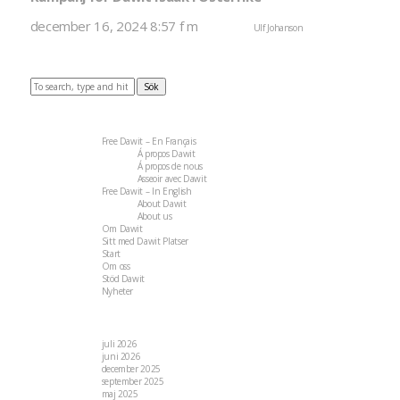
december 16, 2024 8:57 f m
Published by
Ulf Johanson
Kommentarer inaktiver
Den 9-10 december uppmärksammades Dawit Isaak i Wien, Österrike, med manifestation, tal, dik
Sök
Sidor
Free Dawit – En Français
Á propos Dawit
Á propos de nous
Asseoir avec Dawit
Free Dawit – In English
About Dawit
About us
Om Dawit
Sitt med Dawit Platser
Start
Om oss
Stöd Dawit
Nyheter
Arkiv
juli 2026
juni 2026
december 2025
september 2025
maj 2025