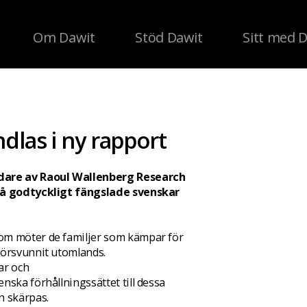
Om Dawit
Stöd Dawit
Sitt med 
dlas i ny rapport
dare av Raoul Wallenberg Research
 få godtyckligt fängslade svenskar
om möter de familjer som kämpar för
försvunnit utomlands.
ar och
nska förhållningssättet till dessa
n skärpas.