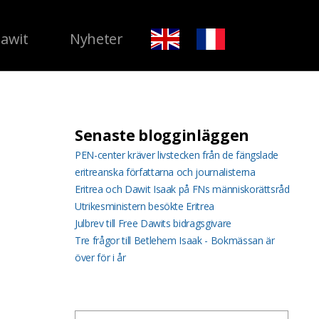
Dawit
Nyheter
Senaste blogginläggen
PEN-center kräver livstecken från de fängslade
eritreanska författarna och journalisterna
Eritrea och Dawit Isaak på FNs människorättsråd
Utrikesministern besökte Eritrea
Julbrev till Free Dawits bidragsgivare
Tre frågor till Betlehem Isaak - Bokmässan är
över för i år