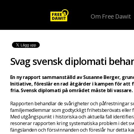
Om Free Dawit
Svag svensk diplomati behan
En ny rapport sammanställd av Susanne Berger, grun
Initiative, föreslår en rad åtgärder i kampen för att
fria. Svensk diplomati på området måste bli vassare.
Rapporten behandlar de svårigheter och påfrestningar s
familjemedlemmar som godtyckligt frihetsberövats eller 
Med utgångspunkt i historiska och aktuella fall identifier
resonerar rapporten kring systematiska problem i det sve
fängslanden och försvinnanden och föreslår hur detta ka