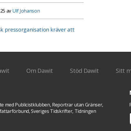
025 av
Ulf Johanson
k pressorganisation kräver att
awit
Om Dawit
Stöd Dawit
Sitt 
te med Publicistklubben, Reportrar utan Gränser,
attarförbund, Sveriges Tidskrifter, Tidningen