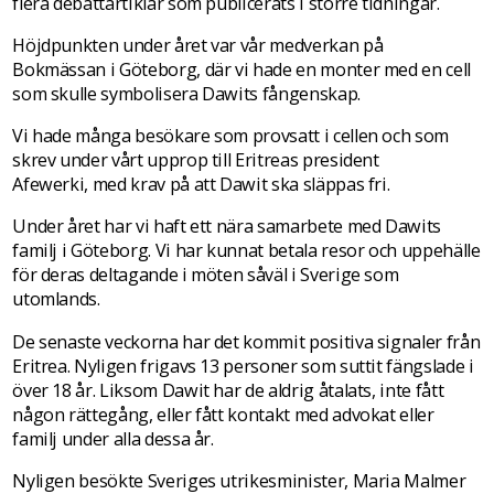
flera debattartiklar som publicerats i större tidningar.
Höjdpunkten under året var vår medverkan på
Bokmässan i Göteborg, där vi hade en monter med en cell
som skulle symbolisera Dawits fångenskap.
Vi hade många besökare som provsatt i cellen och som
skrev under vårt upprop till Eritreas president
Afewerki, med krav på att Dawit ska släppas fri.
Under året har vi haft ett nära samarbete med Dawits
familj i Göteborg. Vi har kunnat betala resor och uppehälle
för deras deltagande i möten såväl i Sverige som
utomlands.
De senaste veckorna har det kommit positiva signaler från
Eritrea. Nyligen frigavs 13 personer som suttit fängslade i
över 18 år. Liksom Dawit har de aldrig åtalats, inte fått
någon rättegång, eller fått kontakt med advokat eller
familj under alla dessa år.
Nyligen besökte Sveriges utrikesminister, Maria Malmer