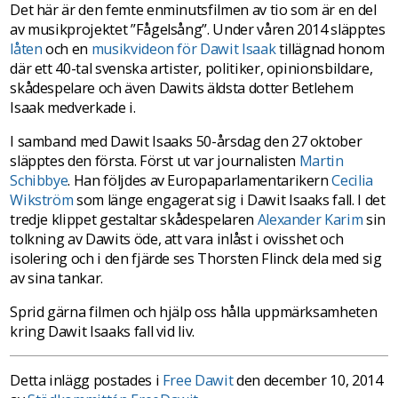
Det här är den femte enminutsfilmen av tio som är en del
av musikprojektet ”Fågelsång”. Under våren 2014 släpptes
låten
och en
musikvideon för Dawit Isaak
tillägnad honom
där ett 40-tal svenska artister, politiker, opinionsbildare,
skådespelare och även Dawits äldsta dotter Betlehem
Isaak medverkade i.
I samband med Dawit Isaaks 50-årsdag den 27 oktober
släpptes den första. Först ut var journalisten
Martin
Schibbye
. Han följdes av Europaparlamentarikern
Cecilia
Wikström
som länge engagerat sig i Dawit Isaaks fall. I det
tredje klippet gestaltar skådespelaren
Alexander Karim
sin
tolkning av Dawits öde, att vara inlåst i ovisshet och
isolering och i den fjärde ses Thorsten Flinck dela med sig
av sina tankar.
Sprid gärna filmen och hjälp oss hålla uppmärksamheten
kring Dawit Isaaks fall vid liv.
Detta inlägg postades i
Free Dawit
den december 10, 2014