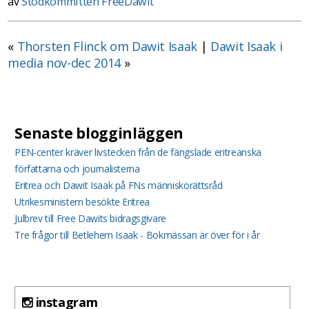
av
Stödkommittén FreeDawit
«
Thorsten Flinck om Dawit Isaak
|
Dawit Isaak i
media nov-dec 2014
»
Senaste blogginläggen
PEN-center kräver livstecken från de fängslade eritreanska
författarna och journalisterna
Eritrea och Dawit Isaak på FNs människorättsråd
Utrikesministern besökte Eritrea
Julbrev till Free Dawits bidragsgivare
Tre frågor till Betlehem Isaak - Bokmässan är över för i år
instagram