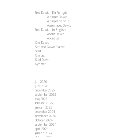
Sidor
Free Dawit – En Français
Á propos Dawit
Á propos de nous
Asseoir avec Dawit
Free Dawit – In English
About Dawit
About us
Om Dawit
Sitt med Dawit Platser
Start
Om oss
Stöd Dawit
Nyheter
Arkiv
juli 2026
juni 2026
december 2025
september 2025
maj 2025
februari 2025
januari 2025
december 2024
november 2024
oktober 2024
september 2024
april 2024
januari 2024