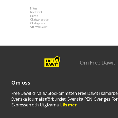
Kategorier
Eritrea
(22)
Free Dawit
(108)
I media
(35)
Okategoriserade
(5)
Okategoriserat
(36)
Sitt med Dawit
(28)
-->
Om Free Dawit
Om oss
Free Dawit drivs av Stödkommitten Free Dawit i samarbe
Svenska Journalistförbundet, Svenska PEN, Sveriges Förf
Expressen och Utgivarna.
Läs mer