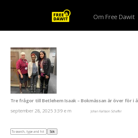
Om Free Dawit
Author Archives for Johan Karlsson Schaf
Tre frågor till Betlehem Isaak – Bokmässan är över för i å
september 28, 2025 3:39 e m
Published by
Johan Karlsson Schaffer
Kommentare
Hur gör du själv för att hålla hoppet uppe? Jag omger mig med bra människor, jag får kraft av al
Sök