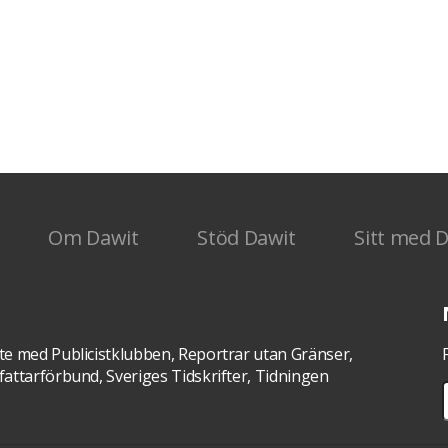
Om Dawit
Stöd Dawit
Sitt med 
te med Publicistklubben, Reportrar utan Gränser,
attarförbund, Sveriges Tidskrifter, Tidningen