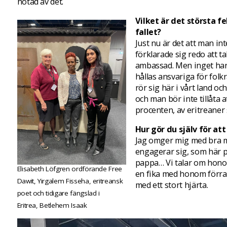
hotad av det.
Vilket är det största f
fallet?
Just nu är det att man in
förklarade sig redo att 
ambassad. Men inget har
hållas ansvariga för fol
rör sig här i vårt land oc
och man bör inte tillåta 
procenten, av eritreaner 
Hur gör du själv för at
Jag omger mig med bra mä
engagerar sig, som här p
pappa… Vi talar om hono
Elisabeth Löfgren ordförande Free
en fika med honom förra
Dawit, Yirgalem Fisseha, eritreansk
med ett stort hjärta.
poet och tidigare fängslad i
Eritrea, Betlehem Isaak