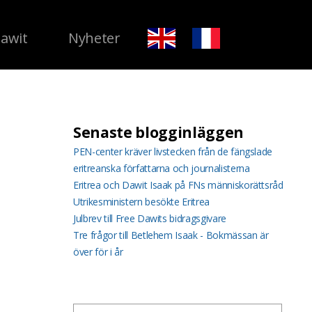
Dawit
Nyheter
Senaste blogginläggen
PEN-center kräver livstecken från de fängslade
eritreanska författarna och journalisterna
Eritrea och Dawit Isaak på FNs människorättsråd
Utrikesministern besökte Eritrea
Julbrev till Free Dawits bidragsgivare
Tre frågor till Betlehem Isaak - Bokmässan är
över för i år