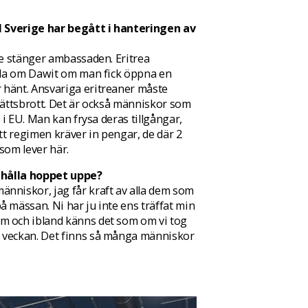
el Sverige har begått i hanteringen av
te stänger ambassaden. Eritrea
tala om Dawit om man fick öppna en
 hänt. Ansvariga eritreaner måste
krättsbrott. Det är också människor som
h i EU. Man kan frysa deras tillgångar,
att regimen kräver in pengar, de där 2
som lever här.
t hålla hoppet uppe?
nniskor, jag får kraft av alla dem som
å mässan. Ni har ju inte ens träffat min
m och ibland känns det som om vi tog
 veckan. Det finns så många människor