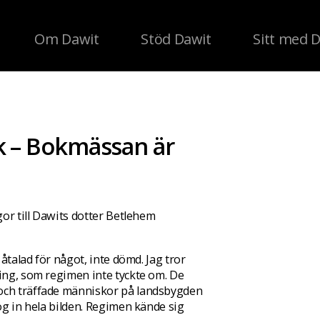
Om Dawit
Stöd Dawit
Sitt med 
ak – Bokmässan är
gor till Dawits dotter Betlehem
 åtalad för något, inte dömd. Jag tror
ning, som regimen inte tyckte om. De
 och träffade människor på landsbygden
tog in hela bilden. Regimen kände sig