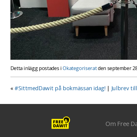
Detta inlägg postades i
Okategoriserat
den september 28
«
#SittmedDawit på bokmässan idag!
|
Julbrev ti
Om Free D