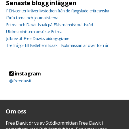
Senaste blogginläggen
PEN-center kräver livstecken från de fängslade eritreanska
författarna och journalisterna
Eritrea och Dawit Isaak på FNs människorättsråd
Utrikesministern besökte Eritrea
Julbrev till Free Dawits bidragsgivare
Tre frågor till Betlehem Isaak - Bokmässan är över för i år
instagram
@freedawit
Om oss
Free Dawit drivs av Stödkommitten Free Dawit i