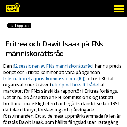
Eritrea och Dawit Isaak på FNs
människorättsråd
Den
62 sessionen av FNs människorättsråd
, har nu precis
börjat och Eritrea kommer att vara på agendan.
Internationella juristkommissionen (ICJ)
och ett 30-tal
organisationer kräver i
ett öppet brev till rådet
att
mandatet för FN:s särskilda rapportör i Eritrea förlängs.
Det är nu tio år sedan en FN-kommission slog fast att
brott mot mänskligheten har begåtts i landet sedan 1991 –
däribland tortyr, förslavning och påtvingade
försvinnanden. Ett av de mest uppmärksammade fallen är
förstås Dawit Isaak, som hållits fängslad utan rättegång