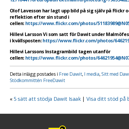
Olof Lavesson har lagt upp bild på sig själv på Flickr 
reflektion efter sin stund i
cellen:
https://www.flickr.com/photos/51183989@N0
Hillevi Larsson Vi som satt för Dawit under Malmöfes
i kvällsposten:
https://www.flickr.com/photos/6462
Hillevi Larssons Instagrambild tagen utanför
cellen:
https://www.flickr.com/photos/64621954@N0
Detta inlägg postades i
Free Dawit
,
I media
,
Sitt med Daw
Stödkommittén FreeDawit
«
5 sätt att stödja Dawit Isaak
|
Visa ditt stöd p