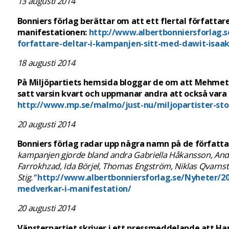
13 augusti 2014
Bonniers förlag berättar om att ett flertal författa
manifestationen:
http://www.albertbonniersforlag.s
forfattare-deltar-i-kampanjen-sitt-med-dawit-isaak
18 augusti 2014
På Miljöpartiets hemsida bloggar de om att
Mehmet 
satt varsin kvart och uppmanar andra att också vara
http://www.mp.se/malmo/just-nu/miljopartister-stod
20 augusti 2014
Bonniers förlag radar upp några namn på de författ
kampanjen gjorde bland andra Gabriella Håkansson, And
Farrokhzad, Ida Börjel, Thomas Engström, Niklas Qvarns
Stig.”
http://www.albertbonniersforlag.se/Nyheter/20
medverkar-i-manifestation/
20 augusti 2014
Vänsterpartiet skriver i ett pressmeddelande att Ha