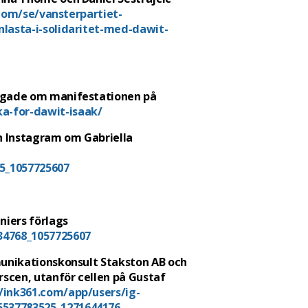
.com/se/vansterpartiet-
nlasta-i-solidaritet-med-dawit-
oggade om manifestationen på
ka-for-dawit-isaak/
in Instagram om Gabriella
5_1057725607
iers förlags
34768_1057725607
mmunikationskonsult Stakston AB och
arscen,
utanför cellen på Gustaf
//ink361.com/app/users/ig-
5537783525_1271644176