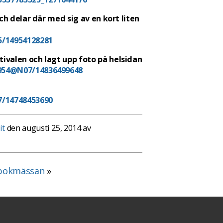
och delar där med sig av en kort liten
5/14954128281
tivalen och lagt upp foto på helsidan
1954@N07/14836499648
7/14748453690
it
den augusti 25, 2014 av
å bokmässan
»