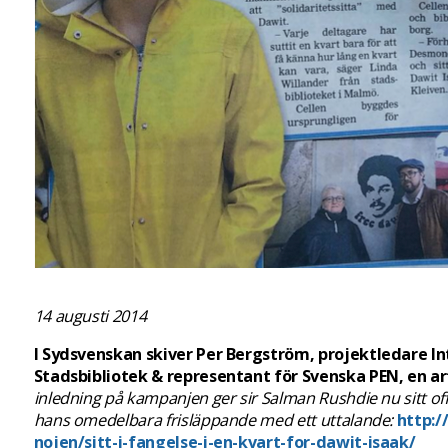
14 augusti 2014
I Sydsvenskan skiver Per Bergström, projektledare I
Stadsbibliotek & representant för Svenska PEN, en ar
inledning på kampanjen ger sir Salman Rushdie nu sitt offi
hans omedelbara frisläppande med ett uttalande:
http:/
nojen/sitt-i-fangelse-i-en-kvart-for-dawit-isaak/