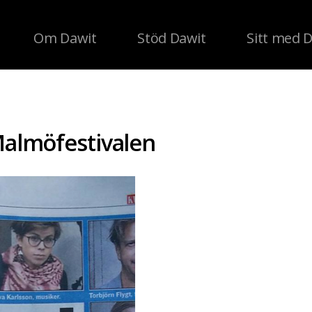
Om Dawit
Stöd Dawit
Sitt med 
Malmöfestivalen