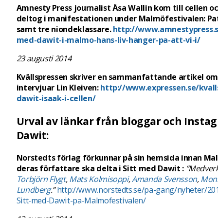
Amnesty Press journalist Åsa Wallin kom till cellen 
deltog i manifestationen under Malmöfestivalen: Pat
samt tre niondeklassare.
http://www.amnestypress.se
med-dawit-i-malmo-hans-liv-hanger-pa-att-vi-i/
23 augusti 2014
Kvällspressen skriver en sammanfattande artikel o
intervjuar Lin Kleiven:
http://www.expressen.se/kval
dawit-isaak-i-cellen/
Urval av länkar från bloggar och Ins
Dawit:
Norstedts förlag förkunnar på sin hemsida innan Mal
deras författare ska delta i Sitt med Dawit :
”Medverk
Torbjörn Flygt
,
Mats Kolmisoppi
,
Amanda Svensson
,
Moni
Lundberg
.”
http://www.norstedts.se/pa-gang/nyheter/20
Sitt-med-Dawit-pa-Malmofestivalen/