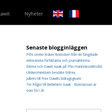
Dawit
Nyheter
Senaste blogginläggen
PEN-center kräver livstecken från de fängslade
eritreanska författarna och journalisterna
Eritrea och Dawit Isaak på FNs människorättsråd
Utrikesministern besökte Eritrea
Julbrev till Free Dawits bidragsgivare
Tre frågor till Betlehem Isaak - Bokmässan är
över för i år