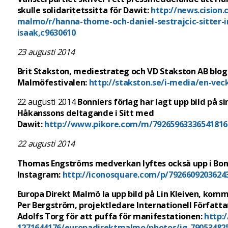
skulle solidaritetssitta för Dawit:
http://news.cision
malmo/r/hanna-thome-och-daniel-sestrajcic-sitter-i
isaak,c9630610
23 augusti 2014
Brit Stakston, mediestrateg och VD Stakston AB bl
Malmöfestivalen:
http://stakston.se/i-media/en-vec
22 augusti 2014
Bonniers förlag har lagt upp bild på s
Håkanssons deltagande i Sitt med
Dawit:
http://www.pikore.com/m/79265963336541816
22 augusti 2014
Thomas Engströms medverkan lyftes också upp i Bonn
Instagram:
http://iconosquare.com/p/7926609203624
Europa Direkt Malmö
la upp bild på Lin Kleiven, ko
Per Bergström,
projektledare Internationell Författ
Adolfs Torg för att puffa för manifestationen:
http:
1271644176/europadirektmalmo/photos/ig-79053482