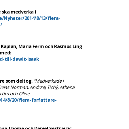
re ska medverka i
e/Nyheter/2014/8/13/flera-
/
Kaplan, Maria Ferm och Rasmus Ling
 med:
-till-dawit-isaak
are som deltog.
”
Medverkade i
reas Norman, Andrzej Tichý, Athena
tröm och Oline
14/8/20/flera-forfattare-
nna Thome och Daniel Sestrajcic