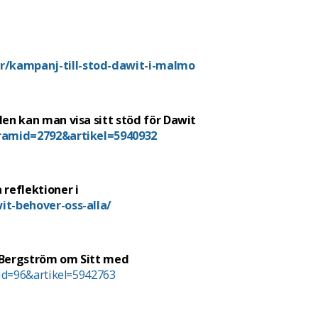
er/kampanj-till-stod-dawit-i-malmo
en kan man visa sitt stöd för Dawit
ogramid=2792&artikel=5940932
reflektioner i
t-behover-oss-alla/
 Bergström om Sitt med
mid=96&artikel=5942763