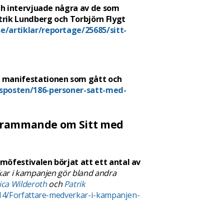
och intervjuade några av de som
rik Lundberg och Torbjörn Flygt
/artiklar/reportage/25685/sitt-
m manifestationen som gått och
lsposten/186-personer-satt-med-
tagrammande om Sitt med
möfestivalen börjat att ett antal av
ar i kampanjen gör bland andra
ca Wilderoth
och
Patrik
14/Forfattare-medverkar-i-kampanjen-