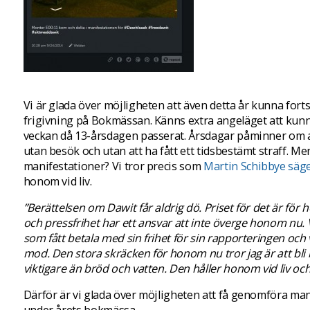
Vi är glada över möjligheten att även detta år kunna for
frigivning på Bokmässan. Känns extra angeläget att kunna 
veckan då 13-årsdagen passerat. Årsdagar påminner om al
utan besök och utan att ha fått ett tidsbestämt straff. Me
manifestationer? Vi tror precis som
Martin Schibbye säg
honom vid liv.
”Berättelsen om Dawit får aldrig dö. Priset för det är för hö
och pressfrihet har ett ansvar att inte överge honom nu. 
som fått betala med sin frihet för sin rapporteringen och v
mod. Den stora skräcken för honom nu tror jag är att b
viktigare än bröd och vatten. Den håller honom vid liv och 
Därför är vi glada över möjligheten att få genomföra ma
under årets bokmässa.