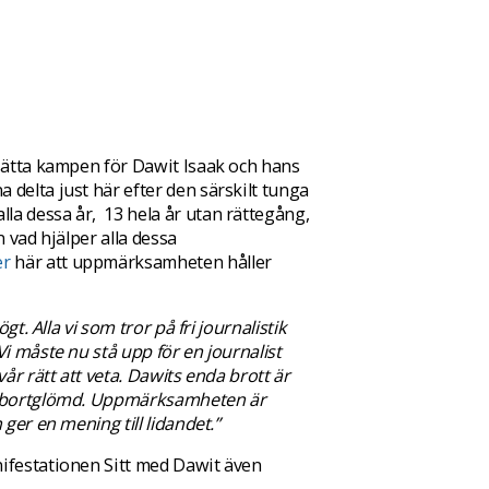
tsätta kampen för Dawit Isaak och hans
delta just här efter den särskilt tunga
la dessa år, 13 hela år utan rättegång,
n vad hjälper alla dessa
er
här att uppmärksamheten håller
gt. Alla vi som tror på fri journalistik
Vi måste nu stå upp för en journalist
år rätt att veta. Dawits enda brott är
li bortglömd. Uppmärksamheten är
ger en mening till lidandet.”
nifestationen Sitt med Dawit även