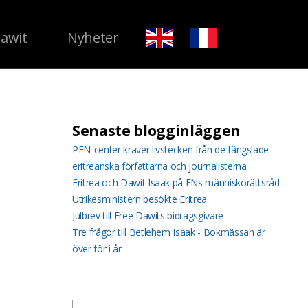
Dawit
Nyheter
Senaste blogginläggen
PEN-center kräver livstecken från de fängslade
eritreanska författarna och journalisterna
Eritrea och Dawit Isaak på FNs människorättsråd
Utrikesministern besökte Eritrea
Julbrev till Free Dawits bidragsgivare
Tre frågor till Betlehem Isaak - Bokmässan är
över för i år