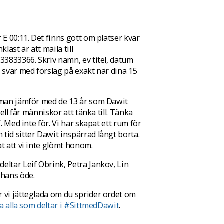
 E 00:11. Det finns gott om platser kvar
last är att maila till
33833366. Skriv namn, ev titel, datum
 svar med förslag på exakt när dina 15
m man jämför med de 13 år som Dawit
ell får människor att tänka till. Tänka
. Med inte för. Vi har skapat ett rum för
id sitter Dawit inspärrad långt borta.
t att vi inte glömt honom.
eltar Leif Öbrink, Petra Jankov, Lin
 hans öde.
 vi jätteglada om du sprider ordet om
ja alla som deltar i #SittmedDawit
.