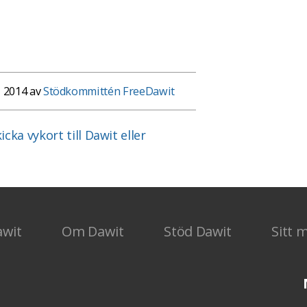
 2014 av
Stödkommittén FreeDawit
icka vykort till Dawit eller
awit
Om Dawit
Stöd Dawit
Sitt 