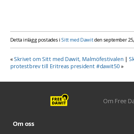
Detta inlägg postades i
Sitt med Dawit
den september 25,
«
Skrivet om Sitt med Dawit, Malmöfestivalen
|
Sk
protestbrev till Eritreas president #dawit50
»
Om Free D
Om oss