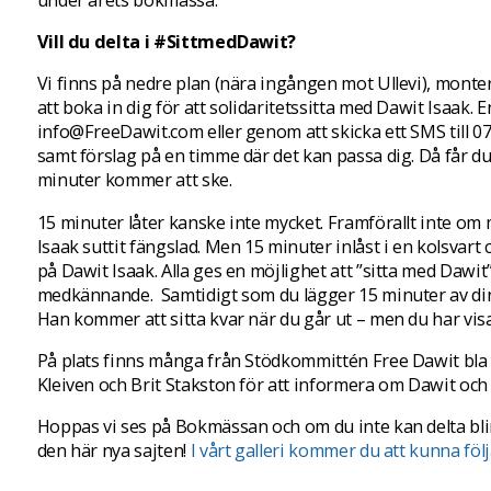
Vill du delta i #SittmedDawit?
Vi finns på nedre plan (nära ingången mot Ullevi), monter
att boka in dig för att solidaritetssitta med Dawit Isaak. Enk
info@FreeDawit.com eller genom att skicka ett SMS till 07
samt förslag på en timme där det kan passa dig. Då får du
minuter kommer att ske.
15 minuter låter kanske inte mycket. Framförallt inte o
Isaak suttit fängslad. Men 15 minuter inlåst i en kolsvart c
på Dawit Isaak. Alla ges en möjlighet att ”sitta med Dawit”
medkännande. Samtidigt som du lägger 15 minuter av din t
Han kommer att sitta kvar när du går ut – men du har visa
På plats finns många från Stödkommittén Free Dawit bla d
Kleiven och Brit Stakston för att informera om Dawit och
Hoppas vi ses på Bokmässan och om du inte kan delta blir
den här nya sajten!
I vårt galleri kommer du att kunna föl