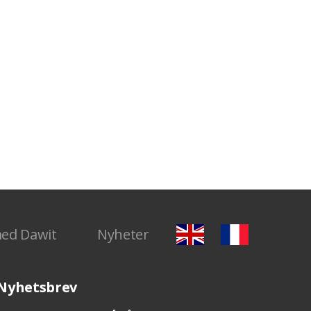
med Dawit
Nyheter
Nyhetsbrev