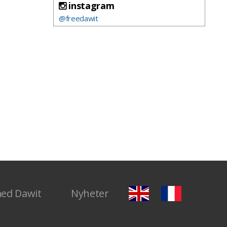
instagram
@freedawit
med Dawit
Nyheter