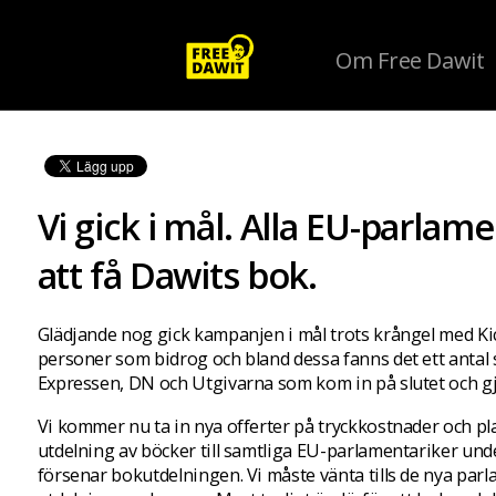
Om Free Dawit
Vi gick i mål. Alla EU-parla
att få Dawits bok.
Glädjande nog gick kampanjen i mål trots krångel med Kick
personer som bidrog och bland dessa fanns det ett antal 
Expressen, DN och Utgivarna som kom in på slutet och gj
Vi kommer nu ta in nya offerter på tryckkostnader och 
utdelning av böcker till samtliga EU-parlamentariker unde
försenar bokutdelningen. Vi måste vänta tills de nya parla