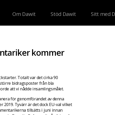
Om Dawit
Stöd Dawit
Sitt med 
mentariker kommer
starter. Totalt var det cirka 90
större bidragsposter från bla
orde att vi nådde insamlingsmålet.
planera för genomförandet av denna
r 2019. Tyvärr är det dock EU-val vilket
mentarikerna tillsätts i juni innan