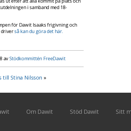
as ut efter att alla kommit på plats och
okutdelningen i samband med 18-
l kampen för Dawit Isaaks frigivning och
 driver
så kan du göra det här.
8 av
Stödkommittén FreeDawit
 till Stina Nilsson
»
awit
Om Dawit
Stöd Dawit
Sitt 