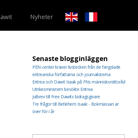
Dawit
Nyheter
Senaste blogginläggen
PEN-center kräver livstecken från de fängslade
eritreanska författarna och journalisterna
Eritrea och Dawit Isaak på FNs människorättsråd
Utrikesministern besökte Eritrea
Julbrev till Free Dawits bidragsgivare
Tre frågor till Betlehem Isaak - Bokmässan är
över för i år