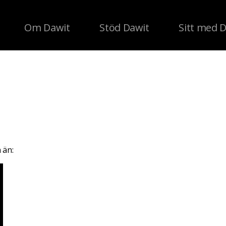
Om Dawit
Stöd Dawit
Sitt med 
 än: