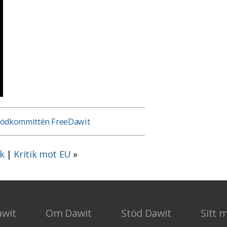
tödkommittén FreeDawit
ak
|
Kritik mot EU
»
awit
Om Dawit
Stöd Dawit
Sitt 