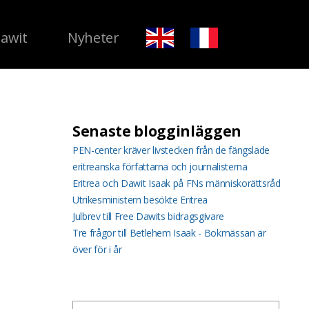
Dawit
Nyheter
Senaste blogginläggen
PEN-center kräver livstecken från de fängslade
eritreanska författarna och journalisterna
Eritrea och Dawit Isaak på FNs människorättsråd
Utrikesministern besökte Eritrea
Julbrev till Free Dawits bidragsgivare
Tre frågor till Betlehem Isaak - Bokmässan är
över för i år