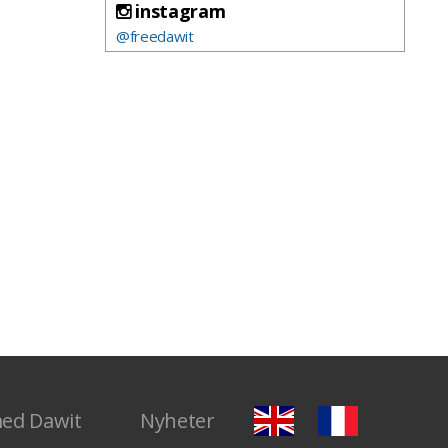
instagram
@freedawit
med Dawit
Nyheter