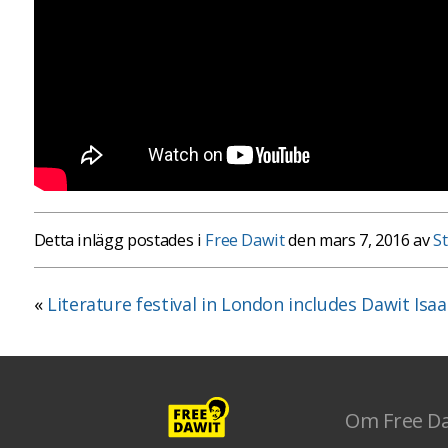
Detta inlägg postades i
Free Dawit
den mars 7, 2016 av
S
«
Literature festival in London includes Dawit Isa
Om Free D