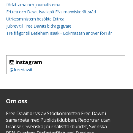
författarna och journalisterna
Eritrea och Dawit Isaak på FNs människorättsråd
Utrikesministern besökte Eritrea
Julbrev till Free Dawits bidragsgivare
Tre frågor till Betlehem Isaak - Bokmässan är över för i år
instagram
@freedawit
Om oss
Free Dawit drivs av Stödkommitten Free Dawit i
samarbete med Publicistklubben, Reportrar utan
Gränser, Svenska Journalistförbundet, Svenska
PEN, Sveriges Författarförbund, Sveriges