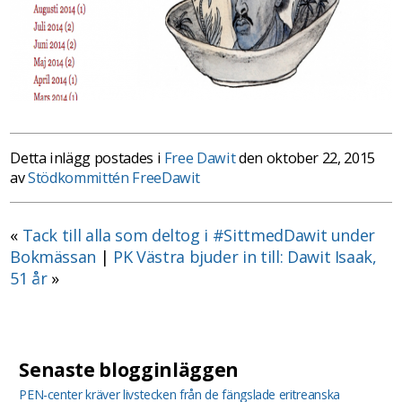
Detta inlägg postades i
Free Dawit
den oktober 22, 2015
av
Stödkommittén FreeDawit
«
Tack till alla som deltog i #SittmedDawit under
Bokmässan
|
PK Västra bjuder in till: Dawit Isaak,
51 år
»
Senaste blogginläggen
PEN-center kräver livstecken från de fängslade eritreanska