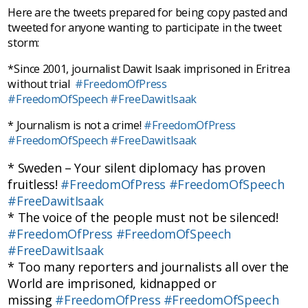
Here are the tweets prepared for being copy pasted and
tweeted for anyone wanting to participate in the tweet
storm:
*Since 2001, journalist Dawit Isaak imprisoned in Eritrea
without trial
#FreedomOfPress
#FreedomOfSpeech
#FreeDawitIsaak
* Journalism is not a crime!
#FreedomOfPress
#FreedomOfSpeech
#FreeDawitIsaak
* Sweden – Your silent diplomacy has proven
fruitless!
#FreedomOfPress
#FreedomOfSpeech
#FreeDawitIsaak
* The voice of the people must not be silenced!
#FreedomOfPress
#FreedomOfSpeech
#FreeDawitIsaak
* Too many reporters and journalists all over the
World are imprisoned, kidnapped or
missing
#FreedomOfPress
#FreedomOfSpeech