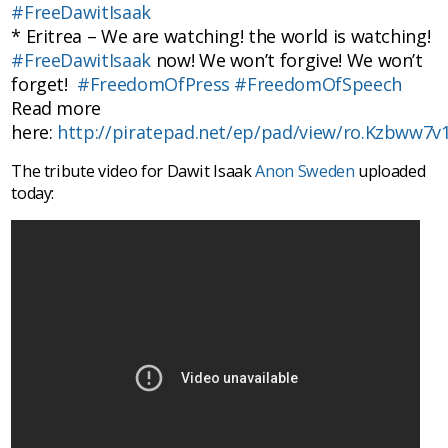
#FreeDawitIsaak
* Eritrea – We are watching! the world is watching!
#FreeDawitIsaak
now! We won’t forgive! We won’t
forget!
#FreedomOfPress
#FreedomOfSpeech
Read more
here:
http://piratepad.net/ep/pad/view/ro.Kzbww7v
The tribute video for Dawit Isaak
Anon Sweden
uploaded
today: