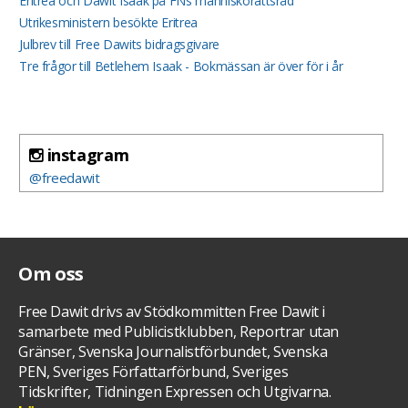
Eritrea och Dawit Isaak på FNs människorättsråd
Utrikesministern besökte Eritrea
Julbrev till Free Dawits bidragsgivare
Tre frågor till Betlehem Isaak - Bokmässan är över för i år
instagram
@freedawit
Om oss
Free Dawit drivs av Stödkommitten Free Dawit i
samarbete med Publicistklubben, Reportrar utan
Gränser, Svenska Journalistförbundet, Svenska
PEN, Sveriges Författarförbund, Sveriges
Tidskrifter, Tidningen Expressen och Utgivarna.