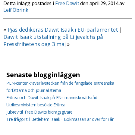
Detta inlägg postades i
Free Dawit
den april 29, 2014 av
Leif Öbrink
«
Pjäs dedikeras Dawit Isaak i EU-parlamentet
|
Dawit Isaak utställning på Liljevalchs på
Pressfrihetens dag 3 maj
»
Senaste blogginläggen
PEN-center kräver livstecken från de fängslade eritreanska
författarna och journalisterna
Eritrea och Dawit Isaak på FNs människorättsråd
Utrikesministern besökte Eritrea
Julbrev till Free Dawits bidragsgivare
Tre frågor till Betlehem Isaak - Bokmässan är över för i år