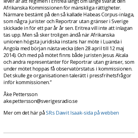
lever är att regimen i Eritrea långt om länge svarat den
Afrikanska Kommissionen för mänskliga rättigheter.
Närmare bestämt på den så kallade Habeas Corpus-inlaga,
som några jurister och Reportrar utan gränser i Sverige
skickade in för ett par år år sen. Eritrea vill inte att inlagan
tas upp. Men så sker troligen ändå när Afrikanska
unionen högsta juridiska instans har möte i Luanda i
Angola med början nästa vecka (den 28 april till 12 maj
2014). Och med på mötet finns både juristen Jesus Alcala
och andra representanter för Reportrar utan gränser, som
under mötet hoppas få observatörstatus i kommissionen.
Det skulle ge organisationen talerätt i pressfrihetsfrågor
inför kommissionen.”
Åke Pettersson
ake.pettersson@sverigesradio.se
Mer om det här på
SR:s Dawit Isaak-sida på webben