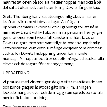
manifestationen på sociala medier hoppas man också på
det sättet öka medvetenheten kring Dawits fångenskap.
Greta Thunberg har visat att ungdomlig aktivism är en
kraft att räkna med i dessa dagar. Att frågan
uppmärksammas i skolor är otroligt viktigt för att hålla
minnet av Dawit vid liv. I skolan finns personer från yngre
generationer som i vissa fall kanske inte hört talas om
Dawit tidigare men som samtidigt brinner av ungdomlig
rättvisekänsla. Vem vet hur många eldsjälar som kommer
väckas för Dawits frisläppning under kommande
måndag… Vi hoppas och tror det blir många och tackar alla
elever och deltagare för ert engagemang.
UPPDATERING:
Vi pratade med Vincent igen dagen efter manifestationen
och kunde glädjas åt att det gått bra. Filmvisningen
lockade många elever och de inlägg som spreds på sociala
medier fick stor spridning.
Foto:
Jennygagnergeeber