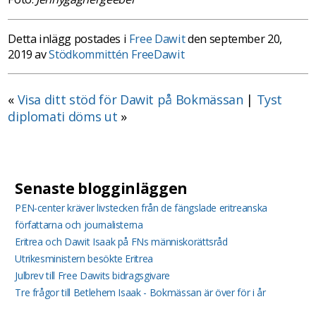
Detta inlägg postades i
Free Dawit
den september 20,
2019 av
Stödkommittén FreeDawit
«
Visa ditt stöd för Dawit på Bokmässan
|
Tyst
diplomati döms ut
»
Senaste blogginläggen
PEN-center kräver livstecken från de fängslade eritreanska
författarna och journalisterna
Eritrea och Dawit Isaak på FNs människorättsråd
Utrikesministern besökte Eritrea
Julbrev till Free Dawits bidragsgivare
Tre frågor till Betlehem Isaak - Bokmässan är över för i år