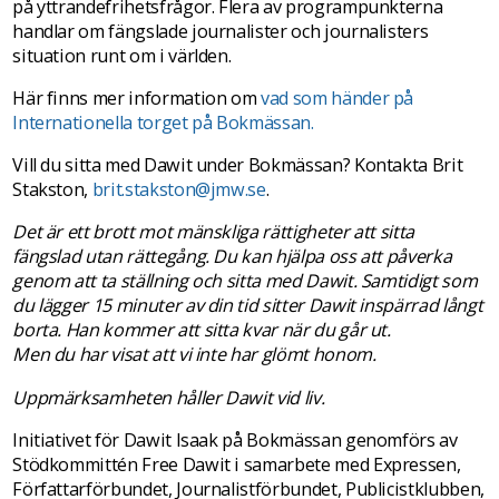
på yttrandefrihetsfrågor. Flera av programpunkterna
handlar om fängslade journalister och journalisters
situation runt om i världen.
Här finns mer information om
vad som händer på
Internationella torget på Bokmässan.
Vill du sitta med Dawit under Bokmässan? Kontakta Brit
Stakston,
brit.stakston@jmw.se
.
Det är ett brott mot mänskliga rättigheter att sitta
fängslad utan rättegång. Du kan hjälpa oss att påverka
genom att ta ställning och sitta med Dawit. Samtidigt som
du lägger 15 minuter av din tid sitter Dawit inspärrad långt
borta. Han kommer att sitta kvar när du går ut.
Men du har visat att vi inte har glömt honom.
Uppmärksamheten håller Dawit vid liv.
Initiativet för Dawit Isaak på Bokmässan genomförs av
Stödkommittén Free Dawit i samarbete med Expressen,
Författarförbundet, Journalistförbundet, Publicistklubben,