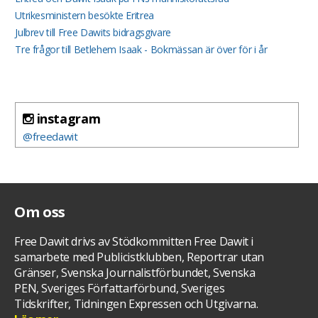
Utrikesministern besökte Eritrea
Julbrev till Free Dawits bidragsgivare
Tre frågor till Betlehem Isaak - Bokmässan är över för i år
instagram
@freedawit
Om oss
Free Dawit drivs av Stödkommitten Free Dawit i
samarbete med Publicistklubben, Reportrar utan
Gränser, Svenska Journalistförbundet, Svenska
PEN, Sveriges Författarförbund, Sveriges
Tidskrifter, Tidningen Expressen och Utgivarna.