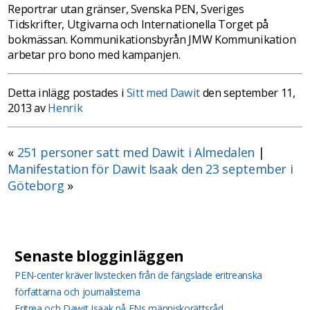
Reportrar utan gränser, Svenska PEN, Sveriges
Tidskrifter, Utgivarna och Internationella Torget på
bokmässan. Kommunikationsbyrån JMW Kommunikation
arbetar pro bono med kampanjen.
Detta inlägg postades i
Sitt med Dawit
den september 11,
2013 av
Henrik
«
251 personer satt med Dawit i Almedalen
|
Manifestation för Dawit Isaak den 23 september i
Göteborg
»
Senaste blogginläggen
PEN-center kräver livstecken från de fängslade eritreanska
författarna och journalisterna
Eritrea och Dawit Isaak på FNs människorättsråd