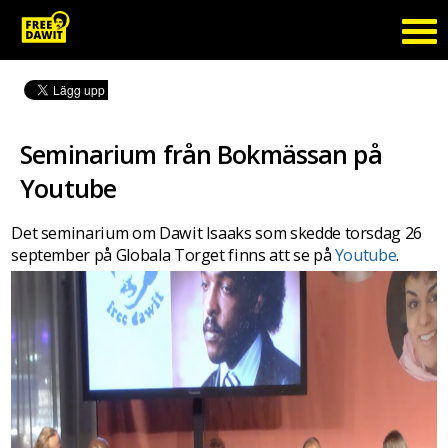
Seminarium från Bokmässan på
Youtube
Det seminarium om Dawit Isaaks som skedde torsdag 26
september på Globala Torget finns att se på
Youtube
.