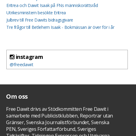
Eritrea och Dawit Isaak på FNs människorättsråd
Utrikesministern besökte Eritrea
Julbrev till Free Dawits bidragsgivare
Tre frågor till Betlehem Isaak - Bokmässan är över för i år
instagram
@freedawit
Om oss
Free Dawit drivs av Stödkommitten Free Dawit i
samarbete med Publicistklubben, Reportrar utan
Gränser, Svenska Journalistförbundet, Svenska
PEN, Sveriges Författarförbund, Sveriges
Tidskrifter, Tidningen Expressen och Utgivarna.