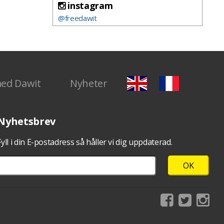
instagram
@freedawit
med Dawit
Nyheter
Nyhetsbrev
Fyll i din E-postadress så håller vi dig uppdaterad.