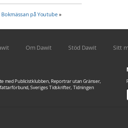
n Bokmässan på Youtube
»
awit
Om Dawit
Stöd Dawit
Sitt 
te med Publicistklubben, Reportrar utan Gränser,
attarförbund, Sveriges Tidskrifter, Tidningen