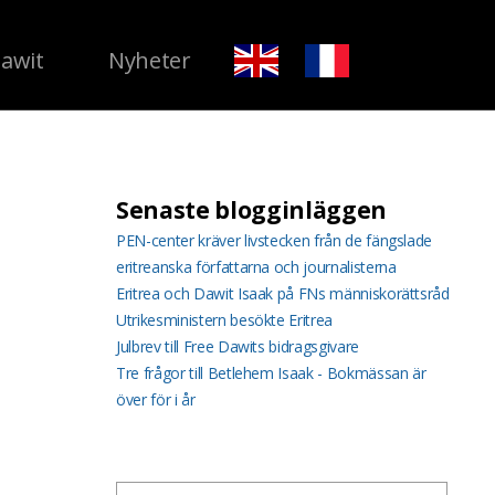
Dawit
Nyheter
Senaste blogginläggen
PEN-center kräver livstecken från de fängslade
eritreanska författarna och journalisterna
Eritrea och Dawit Isaak på FNs människorättsråd
Utrikesministern besökte Eritrea
Julbrev till Free Dawits bidragsgivare
Tre frågor till Betlehem Isaak - Bokmässan är
över för i år