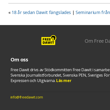
«
18 år sedan Dawit fängslades
|
Seminarium frå
Om Free D
Om oss
Free Dawit drivs av Stödkommitten Free Dawit i samarbe
Svenska Journalistförbundet, Svenska PEN, Sveriges Förf
Expressen och Utgivarna.
Läs mer
info@freedawit.com