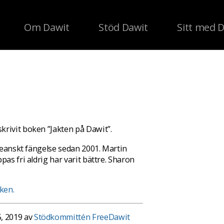
Om Dawit
Stöd Dawit
Sitt med 
krivit boken ”Jakten på Dawit”.
treanskt fängelse sedan 2001. Martin
as fri aldrig har varit bättre. Sharon
ken.
, 2019 av
Stödkommittén FreeDawit