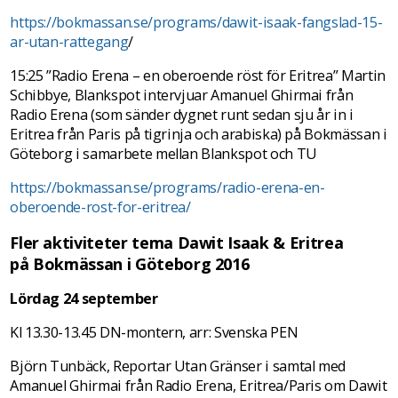
https://bokmassan.se/programs/dawit-isaak-fangslad-15-
ar-utan-rattegang
/
15:25 ”Radio Erena – en oberoende röst för Eritrea” Martin
Schibbye, Blankspot intervjuar Amanuel Ghirmai från
Radio Erena (som sänder dygnet runt sedan sju år in i
Eritrea från Paris på tigrinja och arabiska) på Bokmässan i
Göteborg i samarbete mellan Blankspot och TU
https://bokmassan.se/programs/radio-erena-en-
oberoende-rost-for-eritrea/
Fler aktiviteter tema Dawit Isaak & Eritrea
på Bokmässan i Göteborg 2016
Lördag 24 september
Kl 13.30-13.45 DN-montern, arr: Svenska PEN
Björn Tunbäck, Reportar Utan Gränser i samtal med
Amanuel Ghirmai från Radio Erena, Eritrea/Paris om Dawit