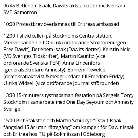
06:45 Betlehem Isaak, Dawits äldsta dotter medverkar i
SVT Gomorron
10:00 Protestbrev överlämnas till Eritreas ambassad
12:00 Tal vid cellen på Stockholms Centralstation.
Medverkande: Leif Öbrink (ordförande Stödföreningen
Free Dawit), Betlehem Isaak (Dawits dotter), Kerstin Neld
(VD Sveriges Tidskrifter), Martin Kaunitz (vice
ordförande Svenska PEN), Anna Lindenfors
(generalsekretare Amnesty), Ephrem Tewelde
(demokratiaktivist & medgrundare till Freedom Friday),
Ulrika Widsell (vice ordförande Journalistförbundet)
13:30 15-minuters tystnadsmanifestation på Sergels Torg,
Stockholm i samarbete med One Day Seyoum och Amnesty
Sverige.
15:00 Brit Stakston och Martin Schibbye ”Dawit Isaak
fängslad 15 år utan rättegång” om kampen för Dawit Isaak
och Eritrea hos TU på Bokmässan i Göteborg