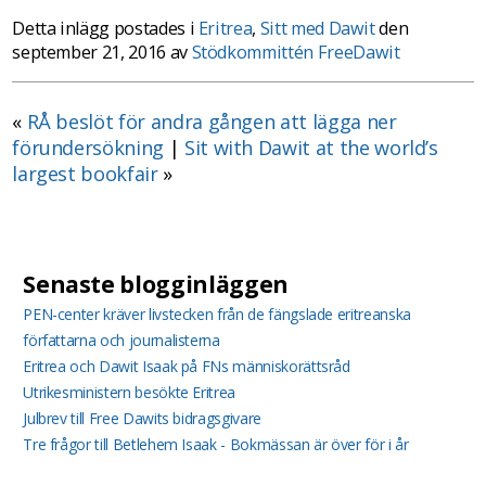
Detta inlägg postades i
Eritrea
,
Sitt med Dawit
den
september 21, 2016 av
Stödkommittén FreeDawit
«
RÅ beslöt för andra gången att lägga ner
förundersökning
|
Sit with Dawit at the world’s
largest bookfair
»
Senaste blogginläggen
PEN-center kräver livstecken från de fängslade eritreanska
författarna och journalisterna
Eritrea och Dawit Isaak på FNs människorättsråd
Utrikesministern besökte Eritrea
Julbrev till Free Dawits bidragsgivare
Tre frågor till Betlehem Isaak - Bokmässan är över för i år