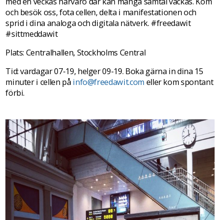
med en veckas närvaro där kan många samtal väckas. Kom
och besök oss, fota cellen, delta i manifestationen och
sprid i dina analoga och digitala nätverk. #freedawit
#sittmeddawit
Plats: Centralhallen, Stockholms Central
Tid: vardagar 07-19, helger 09-19. Boka gärna in dina 15
minuter i cellen på
info@freedawit.com
eller kom spontant
förbi.