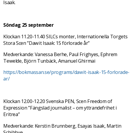
Isaak.
Söndag 25 september
Klockan 11.20-11.40 SILCs monter, Internationella Torgets
Stora Scen ”Dawit Isaak: 15 förlorade år”
Medverkande: Vanessa Berhe, Paul Frighyes, Ephrem
Tewelde, Björn Tunbäck, Amanuel Ghirmai
https://bokmassan.se/programs/dawit-isaak-15-forlorade-
ar/
Klockan 12.00-12.20 Svenska PEN, Scen Freedom of
Expression ”Fängslad journalist – om yttrandefrihet i
Eritrea”
Medverkande: Kerstin Brunnberg, Esayas Isaak, Martin
Schibbye