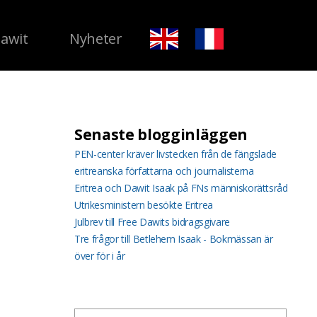
Dawit
Nyheter
Senaste blogginläggen
PEN-center kräver livstecken från de fängslade
eritreanska författarna och journalisterna
Eritrea och Dawit Isaak på FNs människorättsråd
Utrikesministern besökte Eritrea
Julbrev till Free Dawits bidragsgivare
Tre frågor till Betlehem Isaak - Bokmässan är
över för i år