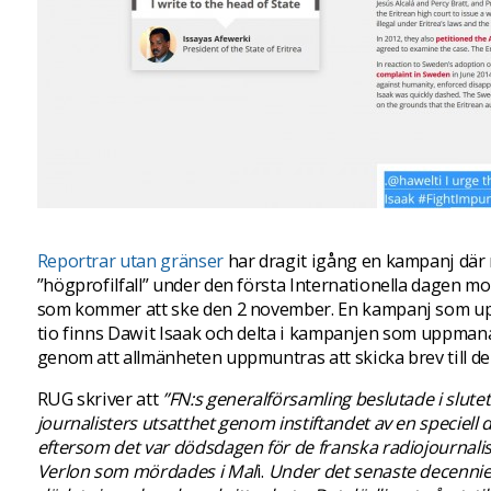
Reportrar utan gränser
har dragit igång en kampanj dä
”högprofilfall” under den första Internationella dagen mot
som kommer att ske den 2 november. En kampanj som u
tio finns Dawit Isaak och delta i kampanjen som uppmana
genom att allmänheten uppmuntras att skicka brev till de
RUG skriver att
”FN:s generalförsamling beslutade i slutet
journalisters utsatthet genom instiftandet av en speciel
eftersom det var dödsdagen för de franska radiojournali
Verlon som mördades i Mal
i.
Under det senaste decenniet