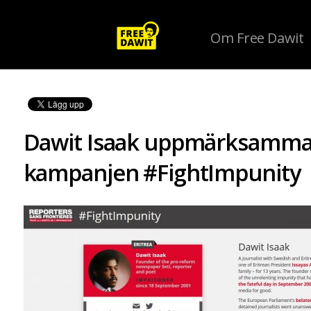
Om Free Dawit
Dawit Isaak uppmärksammas 
kampanjen #FightImpunity