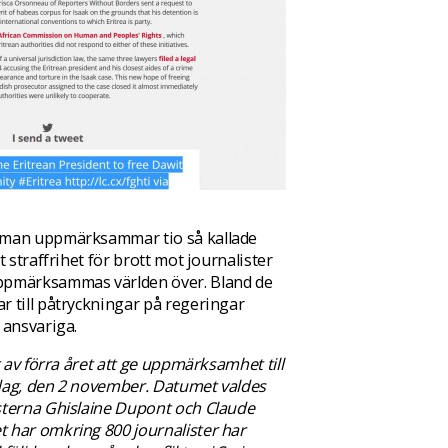
r man uppmärksammar tio så kallade
 straffrihet för brott mot journalister
ppmärksammas världen över. Bland de
r till påtryckningar på regeringar
 ansvariga.
 av förra året att ge uppmärksamhet till
l dag, den 2 november. Datumet valdes
sterna Ghislaine Dupont och Claude
 har omkring 800 journalister har