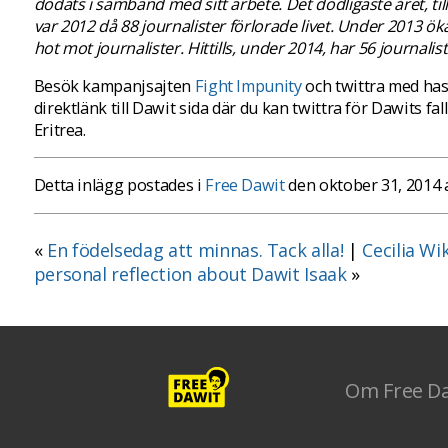
dödats i samband med sitt arbete. Det dödligaste året, till 
var 2012 då 88 journalister förlorade livet. Under 2013 öka
hot mot journalister. Hittills, under 2014, har 56 journalis
Besök kampanjsajten
Fight Impunity
och twittra med ha
direktlänk till Dawit sida där du kan twittra för Dawits fall
Eritrea.
Detta inlägg postades i
Free Dawit
den oktober 31, 2014
«
En födelsedag att minnas. Tack alla!
|
Cecilia Wi
personal reflection about Dawit Isaak
»
Om Free D