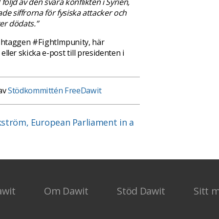
följd av den svåra konflikten i Syrien,
de siffrorna för fysiska attacker och
ter dödats.”
shtaggen #FightImpunity, här
 eller skicka e-post till presidenten i
 av
Stödkommittén FreeDawit
kström, European Parliament in a
awit
Om Dawit
Stöd Dawit
Sitt 