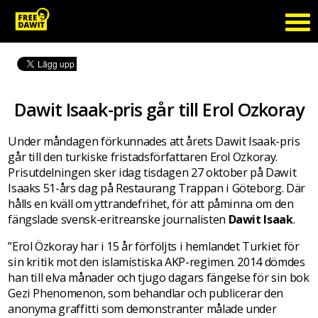
Dawit Isaak-pris går till Erol Ozkoray
Under måndagen förkunnades att årets Dawit Isaak-pris
går till den turkiske fristadsförfattaren Erol Ozkoray.
Prisutdelningen sker idag tisdagen 27 oktober på Dawit
Isaaks 51-års dag på Restaurang Trappan i Göteborg. Där
hålls en kväll om yttrandefrihet, för att påminna om den
fängslade svensk-eritreanske journalisten
Dawit Isaak
.
”Erol Özkoray har i 15 år förföljts i hemlandet Turkiet för
sin kritik mot den islamistiska AKP-regimen. 2014 dömdes
han till elva månader och tjugo dagars fängelse för sin bok
Gezi Phenomenon, som behandlar och publicerar den
anonyma graffitti som demonstranter målade under