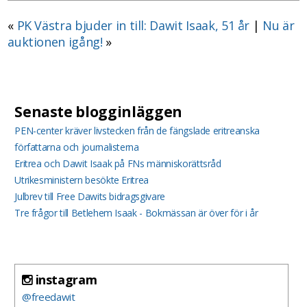
«
PK Västra bjuder in till: Dawit Isaak, 51 år
|
Nu är
auktionen igång!
»
Senaste blogginläggen
PEN-center kräver livstecken från de fängslade eritreanska
författarna och journalisterna
Eritrea och Dawit Isaak på FNs människorättsråd
Utrikesministern besökte Eritrea
Julbrev till Free Dawits bidragsgivare
Tre frågor till Betlehem Isaak - Bokmässan är över för i år
instagram
@freedawit