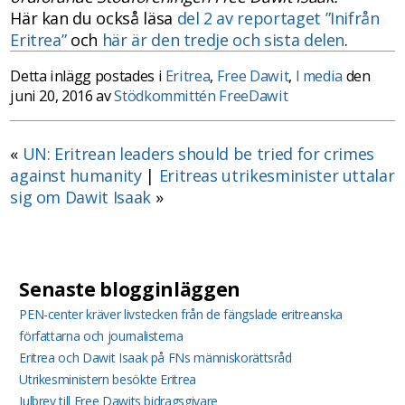
Här kan du också läsa
del 2 av reportaget ”Inifrån
Eritrea”
och
här är den tredje och sista delen
.
Detta inlägg postades i
Eritrea
,
Free Dawit
,
I media
den
juni 20, 2016 av
Stödkommittén FreeDawit
«
UN: Eritrean leaders should be tried for crimes
against humanity
|
Eritreas utrikesminister uttalar
sig om Dawit Isaak
»
Senaste blogginläggen
PEN-center kräver livstecken från de fängslade eritreanska
författarna och journalisterna
Eritrea och Dawit Isaak på FNs människorättsråd
Utrikesministern besökte Eritrea
Julbrev till Free Dawits bidragsgivare