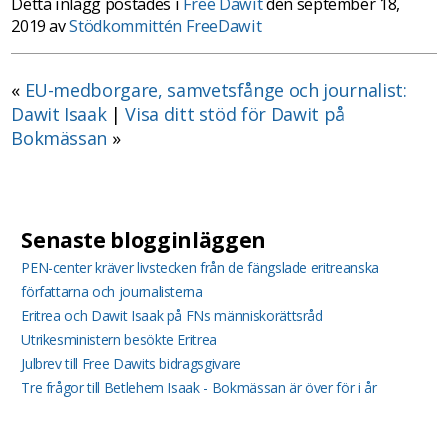
Detta inlägg postades i
Free Dawit
den september 18,
2019 av
Stödkommittén FreeDawit
«
EU-medborgare, samvetsfånge och journalist:
Dawit Isaak
|
Visa ditt stöd för Dawit på
Bokmässan
»
Senaste blogginläggen
PEN-center kräver livstecken från de fängslade eritreanska
författarna och journalisterna
Eritrea och Dawit Isaak på FNs människorättsråd
Utrikesministern besökte Eritrea
Julbrev till Free Dawits bidragsgivare
Tre frågor till Betlehem Isaak - Bokmässan är över för i år