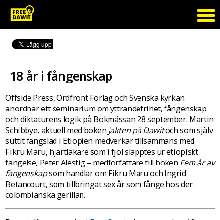
18 år i fångenskap
Offside Press, Ordfront Förlag och Svenska kyrkan
anordnar ett seminarium om yttrandefrihet, fångenskap
och diktaturens logik på Bokmässan 28 september. Martin
Schibbye, aktuell med boken
Jakten på Dawit
och som själv
suttit fängslad i Etiopien medverkar tillsammans med
Fikru Maru, hjärtläkare som i fjol släpptes ur etiopiskt
fängelse, Peter Alestig – medförfattare till boken
Fem år av
fångenskap
som handlar om Fikru Maru och Ingrid
Betancourt, som tillbringat sex år som fånge hos den
colombianska gerillan.