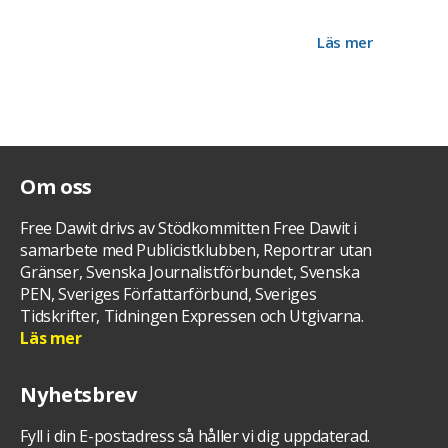
Ny webshop med bl.a t-shirts med Free Dawit-tryck,
dokumentären om Dawit Isaak, aktivist-kit och intäkterna går
oavkortat till kampanjen för hans frigivande.
Läs mer
Om oss
Free Dawit drivs av Stödkommitten Free Dawit i
samarbete med Publicistklubben, Reportrar utan
Gränser, Svenska Journalistförbundet, Svenska
PEN, Sveriges Författarförbund, Sveriges
Tidskrifter, Tidningen Expressen och Utgivarna.
Läs mer
Nyhetsbrev
Fyll i din E-postadress så håller vi dig uppdaterad.