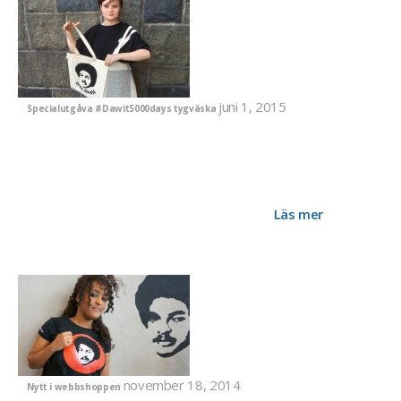
juni 1, 2015
Specialutgåva #Dawit5000days tygväska
I morgon kl 17 så delar vi 500 st speciellt framtagna
tygväskor till de första 500 personerna som infinner sig på
Sergels Torg då manifestationen börjar. De som inte kan
närvara men som ändå vill stödja det fortsatta arbetet med
manifestationer för Dawit kan ändå bidra genom att beställa
en #dawit5000days väska i vår webshop.
Läs mer
november 18, 2014
Nytt i webbshoppen