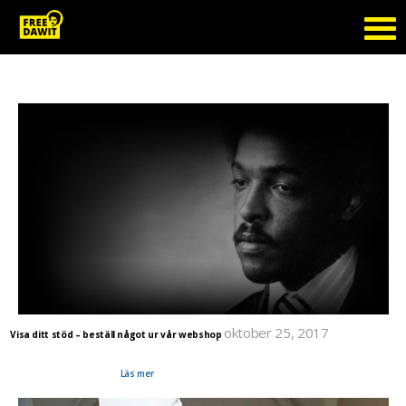
Tag Archive: webshop
oktober 25, 2017
Visa ditt stöd – beställ något ur vår webshop
Det finns nya t-shirts och tygväskor i vår webshop. Självklart är även dessa liksom de tidigare
av certifierad ekologisk bomull och har giftfria tryck. Den här gången med den nya logotypen
och t-shirts i unisex-modell.
Läs mer