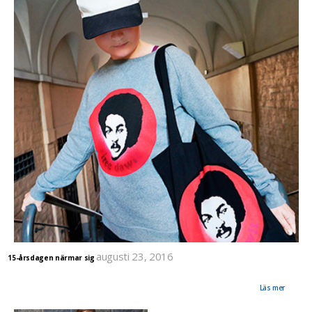
augusti 23, 2016
15-årsdagen närmar sig
Den 23 september kommer vi att hålla en manifestation. Notera i din kalender, så
återkommer vi med mer information. Men redan idag kan du hjälpa till att uppmärksamma
den långa fångenskapen genom att sprida info eller beställa något från webshopen.
Läs mer