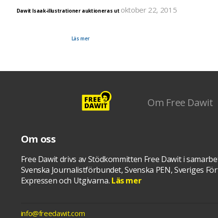
oktober 22, 2015
Dawit Isaak-illustrationer auktioneras ut
Den 27 oktober fyller Dawit Isaak 51 år. För att uppmärksamma detta anordnar Tidningen Svart
och auktionsfirman Auctionet i samarbete med Svenska PEN och Stödföreningen Free Dawit Isa
auktion av de illustrationer som gjorts genom åren. Illustrationerna är gjorda av Sveriges främsta
tecknare och illustratörer.
Läs mer
Om Free Dawit
Om oss
Free Dawit drivs av Stödkommitten Free Dawit i samarbe
Svenska Journalistförbundet, Svenska PEN, Sveriges Förf
Expressen och Utgivarna.
Läs mer
info@freedawit.com