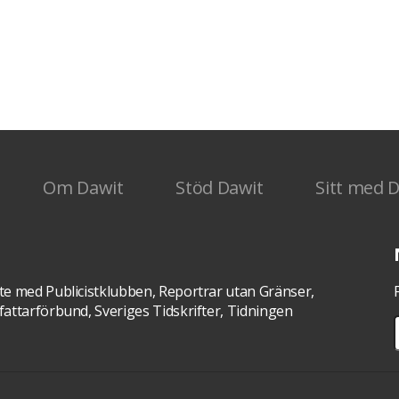
vitt
ak en
Om Dawit
Stöd Dawit
Sitt med 
te med Publicistklubben, Reportrar utan Gränser,
attarförbund, Sveriges Tidskrifter, Tidningen