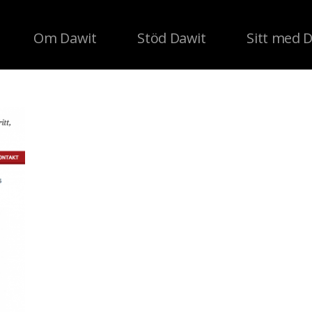
Om Dawit
Stöd Dawit
Sitt med 