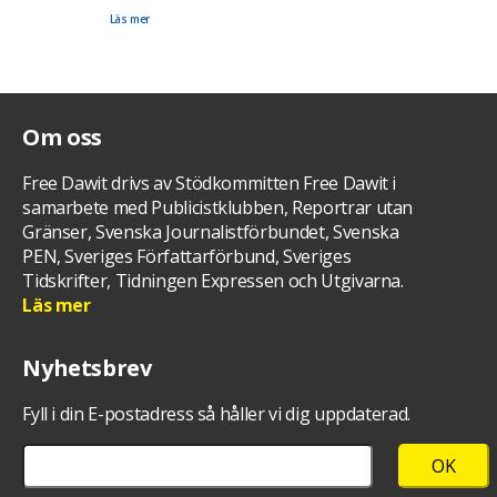
kan passa dig. Då får du svar med förslag på exakt när dina 15 minuter kommer att ske. Eller
kom förbi montern.
Läs mer
Om oss
Free Dawit drivs av Stödkommitten Free Dawit i
samarbete med Publicistklubben, Reportrar utan
Gränser, Svenska Journalistförbundet, Svenska
PEN, Sveriges Författarförbund, Sveriges
Tidskrifter, Tidningen Expressen och Utgivarna.
Läs mer
Nyhetsbrev
Fyll i din E-postadress så håller vi dig uppdaterad.