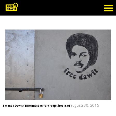
Tag Archive: svenska mässan
augusti 30, 2015
Sitt med Dawit till Bokmässan för tredje året i rad
Vi finns i hall B, monter B02:25. Vill du boka in dig för att solidaritetssitta med Dawit Isaak?
Maila till info@FreeDawit.com. Skriv namn, ev titel, datum samt förslag på en timme där det