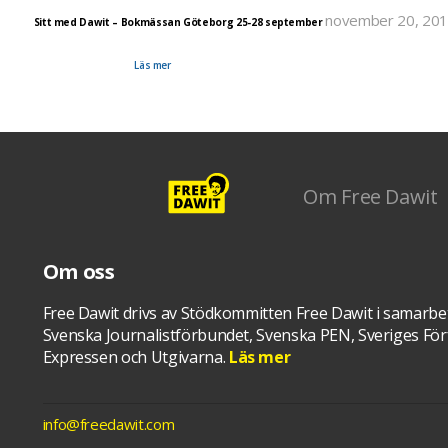
november 20, 20
Sitt med Dawit – Bokmässan Göteborg 25-28 september
Manifestationen Sitt med Dawit var med på Bokmässan för andra året och det största var såklart 
fredsikonen Desmond Tutu med sin dotter Mpho Tutu kom till cellen och visade sitt stöd för Da
Isaak samt hans familj.
Läs mer
Om Free Dawit
Om oss
Free Dawit drivs av Stödkommitten Free Dawit i samarbe
Svenska Journalistförbundet, Svenska PEN, Sveriges Förf
Expressen och Utgivarna.
Läs mer
info@freedawit.com