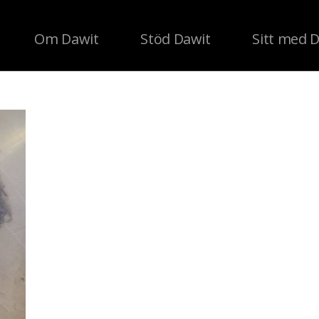
Om Dawit
Stöd Dawit
Sitt med 