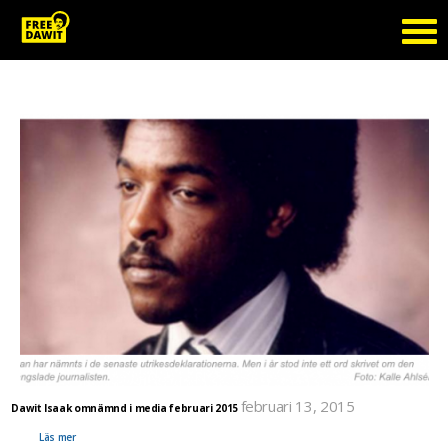
Tag Archive: nyheter
februari 13, 2015
Dawit Isaak omnämnd i media februari 2015
Ett urval av övrig nyhetsrapportering runt Dawit Isaak under första två veckorna av februari
2015.
Läs mer