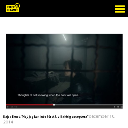
Tag Archive: Kajsa Ernst
december 10,
Kajsa Ernst: ”Nej, jag kan inte förstå, vill aldrig acceptera”
2014
Skådespelaren Kajsa Ernst från inspelningen av Fågelsång "Dörren stängs bakom mig. Jag ska