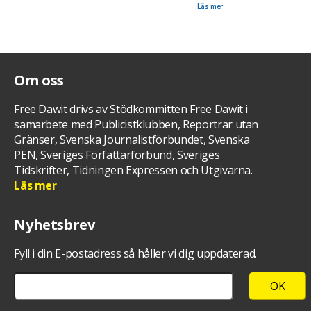
försöka att förstå någonting i ett mörkt rum med en låst dörr. "
Läs mer
Om oss
Free Dawit drivs av Stödkommitten Free Dawit i
samarbete med Publicistklubben, Reportrar utan
Gränser, Svenska Journalistförbundet, Svenska
PEN, Sveriges Författarförbund, Sveriges
Tidskrifter, Tidningen Expressen och Utgivarna.
Läs mer
Nyhetsbrev
Fyll i din E-postadress så håller vi dig uppdaterad.