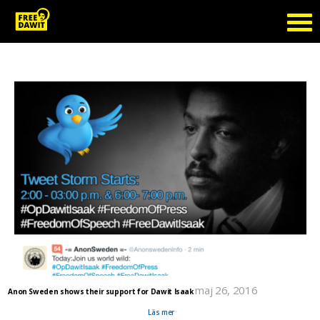
Tag Archive: FreeDawitIsaak
maj 26, 2016
Anon Sweden shows their support for Dawit Isaak
Today Anon Sweden declares via their Twitter account that they today are starting a tweet
storm to raise awareness of Dawit Isaak's case.
Läs mer