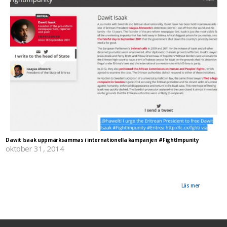
Dawit Isaak uppmärksammas i internationella kampanjen #FightImpunity
oktober 31, 2014
Reportrar utan gränser har dragit igång en kampanj där man uppmärksammar tio så kallade
"högprofilfall" under den första Internationella dagen mot straffrihet för brott mot journalister
som kommer att ske den 2 november. En kampanj som uppmärksammas världen över. Bland
de tio finns Dawit Isaak och delta i kampanjen som uppmanar till påtryckningar på
regeringar genom att allmänheten uppmuntras att skicka brev till de ansvariga.
Läs mer