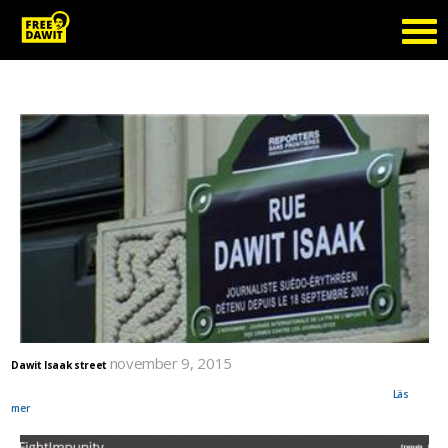
Tag Archive: #fightimpunity
november 9, 2015
Dawit Isaak street
‎Pressfreedom‬ advocates (Reporters sans frontières / Reporters Without Borders / RSF) renamed
Paris streets. At the Eritrean embassy, activists put up a sign saying "Dawit Isaak street".
Läs
mer