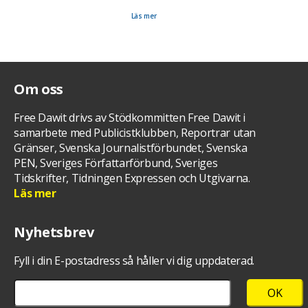
såklart att fredsikonen Desmond Tutu med sin dotter Mpho Tutu kom till cellen och visade
sitt stöd för Dawit Isaak samt hans familj.
Läs mer
Om oss
Free Dawit drivs av Stödkommitten Free Dawit i
samarbete med Publicistklubben, Reportrar utan
Gränser, Svenska Journalistförbundet, Svenska
PEN, Sveriges Författarförbund, Sveriges
Tidskrifter, Tidningen Expressen och Utgivarna.
Läs mer
Nyhetsbrev
Fyll i din E-postadress så håller vi dig uppdaterad.