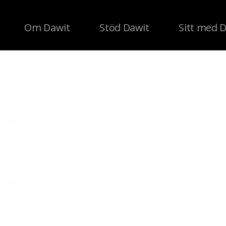
Om Dawit
Stöd Dawit
Sitt med 