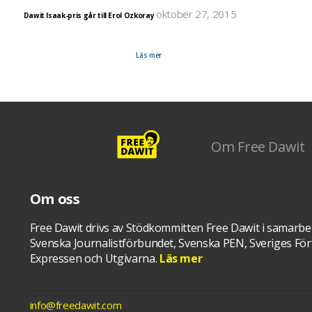
oktober 27, 2015
Dawit Isaak-pris går till Erol Ozkoray
Under måndagen förkunnades att årets Dawit Isaak-pris går till den turkiske fristadsförfattaren 
Ozkoray. Prisutdelningen sker idag tisdagen 27 oktober på Dawit Isaaks 51-års dag på Restaura
Trappan i Göteborg. Där hålls en kväll om yttrandefrihet, för att påminna om den fängslade sve
eritreanske journalisten Dawit Isaak.
Läs mer
Om Free Dawit
Om oss
Free Dawit drivs av Stödkommitten Free Dawit i samarbe
Svenska Journalistförbundet, Svenska PEN, Sveriges Förf
Expressen och Utgivarna.
Läs mer
info@freedawit.com