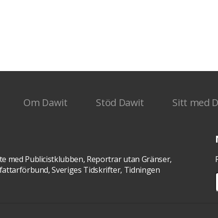
Erol
ng
nsk-
Om Dawit
Stöd Dawit
Sitt med 
te med Publicistklubben, Reportrar utan Gränser,
attarförbund, Sveriges Tidskrifter, Tidningen