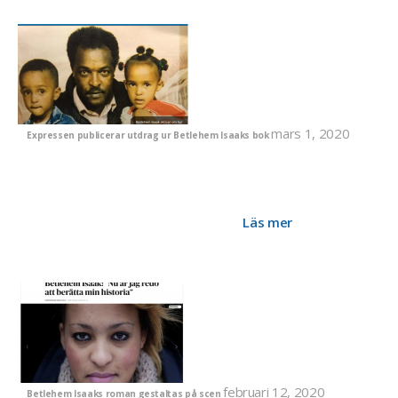
mars 1, 2020
Expressen publicerar utdrag ur Betlehem Isaaks bok
I Expressen 1 mars 2020 publicerades ett utdrag ur
Betlehem Isaaks nya bok ”Mitt liv utan dig”. Utdraget handlar
om hur hennes pappa Dawit fängslades. Betlehem Isaak är
författare och Dawit Isaaks dotter. ”Mitt liv utan dig” utges 3
mars 2020 på Brombergs bokförlag.
Läs mer
februari 12, 2020
Betlehem Isaaks roman gestaltas på scen