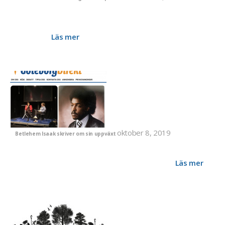
Betlehem Isaaks nysläppta roman "Min uppväxt utan dig" blir
till teaterföreställning. "Jag är Betlehem Isaak" har premiär
den 6 mars 2020 klockan 13.00 på Angereds teater i
Göteborg.
Läs mer
oktober 8, 2019
Betlehem Isaak skriver om sin uppväxt
I över 18 år har Dawit Isaak nu suttit fängslad i Eritrea, exakt
lika länge har Betlehem Isaak varit berövad sin pappa. I
hennes kommande bok berättar hon sin historia.
Läs mer