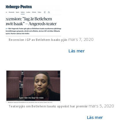
mars 7, 2020
Recension i GP av Betlehem Isaaks pjäs
På kultursidorna i Göteborgs-Posten (3/3-20) recenseras
pjäsen "Jag är Betlehem Isaak".
Läs mer
mars 5, 2020
Teaterpjäs om Betlehem Isaaks uppväxt har premiär
SVT skriver om Betlehem Isaaks bok och föreställning som
skildrar uppväxten utan sin pappa, Dawit.
Läs mer