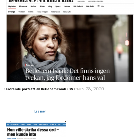
mars 28, 2020
Berörande porträtt av Betlehem Isaak i DN
I Dagens Nyheter 23 mars 2020 intervjuas Betlehem Isaak som är aktuell med sin bok "Mitt
liv utan dig". Vi får läsa utdrag ur boken och inblick hur tufft det har varit att leva i ovisshet.
Hon berättar bland annat om hur mycket förlusten av hennes pappas närvaro har påverkat
hela hennes, sina syskon och mammas liv. Och om frågan som allra mest vill ha svar på:
Varför? Varför åkte du?
Läs mer