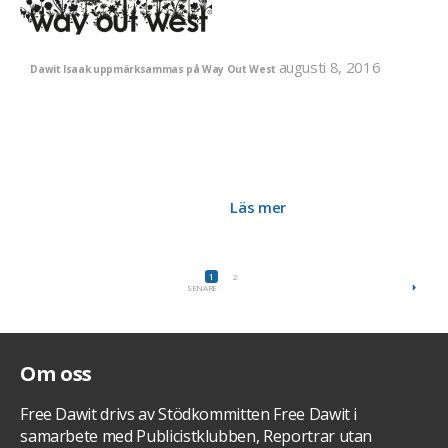
augusti 8, 2016
Dawit Isaak uppmärksammas på Way Out West
På Way Out West 11-13 augusti kommer du som är på plats
att kunna lyssna på ett samtal om Dawit Isaak och Eritrea.
Medverkar gör Dawits äldsta dotter Betlehem Isaak och
journalisten Martin Schibbye. Bland annat kommer de att
prata om läget i Eritrea, senaste nytt om Dawits situation och
360-filmen som spelades in i våras i Eritrea kommer att visas.
Missa inte detta om du är där!
Läs mer
1
2
SENARE
Om oss
Free Dawit drivs av Stödkommitten Free Dawit i
samarbete med Publicistklubben, Reportrar utan