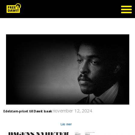
Tag Archive: Betlehem Isaak
november 12, 2024
Edelstam-priset till Dawit Isaak
Dawit Isaak tilldelas årets pris till Harald Edelstams minne. Det internationella samfundet
uppmanas samtidigt att agera då både den eritreanska och svenska regeringen, enligt juryn,
misslyckats med att skydda sin medborgare.
Läs mer