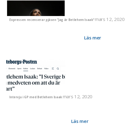
mars 12, 2020
Expressen recenserar pjäsen ”Jag är Betlehem Isaak”
Expressen (11/3-20) uppmärksammar att Angereds teater
har dramatiserat Betlehems Isaaks berättelse om att vara
dotter till den fängslade Dawit Isaak.
Läs mer
mars 12, 2020
Intervju i GP med Betlehem Isaak
Göteborgs-Posten uppmärksammar Betlehem Isaaks nya
bok och teaterföreställning. Hon berättar för GP om
uppväxten utan sin pappa och om ett Sverige där det är tufft
att uppfattas som annorlunda.
Läs mer