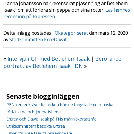
Hanna Johansson har recenserat pjäsen ”Jag är Betlehem
Isaak” om att förlora sin pappa och sina rötter.
Läs hennes
recension på Expressen.
Detta inlägg postades i
Okategoriserat
den mars 12, 2020
av
Stödkommittén FreeDawit
«
Intervju i GP med Betlehem Isaak
|
Berörande
porträtt av Betlehem Isaak i DN
»
Senaste blogginläggen
PEN-center kräver livstecken från de fängslade eritreanska
författarna och journalisterna
Eritrea och Dawit Isaak på FNs människorättsråd
Utrikesministern besökte Eritrea
Julbrev till Free Dawits bidragsgivare