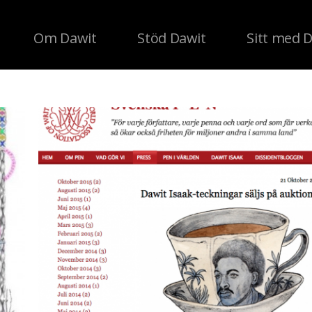
Om Dawit
Stöd Dawit
Sitt med 