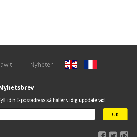
artvitt
Isaak en
sta
Dawit
Nyheter
Nyhetsbrev
Fyll i din E-postadress så håller vi dig uppdaterad.