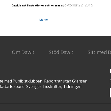
oktober 22, 2015
Dawit Isaak-illustrationer auktioneras ut
r du
Den 27 oktober fyller Dawit Isaak 51 år. För att uppmärksamma detta anordnar Tidningen Sv
å
och auktionsfirman Auctionet i samarbete med Svenska PEN och Stödföreningen Free Dawit 
auktion av de illustrationer som gjorts genom åren. Illustrationerna är gjorda av Sveriges främ
tecknare och illustratörer.
Läs mer
Om Dawit
Stöd Dawit
Sitt med 
te med Publicistklubben, Reportrar utan Gränser,
attarförbund, Sveriges Tidskrifter, Tidningen