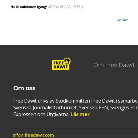
oktober 27, 2015
Nu är auktionen igång!
Auktionen pågår fram till fars dag 8 november. Totalt är det 26 verk som budas ut. På bilden se
ett av verken som du kan buda på. Det är gjort av Beata Boucht. Inkomsterna från auktionen p
Auctionet.com går oavkortat till ett särskilt konto som upprättas för Dawit Isaak.
Läs mer
Om Free Dawit
Om oss
Free Dawit drivs av Stödkommitten Free Dawit i samarbe
Svenska Journalistförbundet, Svenska PEN, Sveriges Förf
Expressen och Utgivarna.
Läs mer
info@freedawit.com