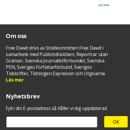
Isaaks 51-års dag på Restaurang Trappan i Göteborg. Där hålls en kväll om yttrandefrihet, för
att påminna om den fängslade svensk-eritreanske journalisten Dawit Isaak.
Läs mer
Om oss
Free Dawit drivs av Stödkommitten Free Dawit i
samarbete med Publicistklubben, Reportrar utan
Gränser, Svenska Journalistförbundet, Svenska
PEN, Sveriges Författarförbund, Sveriges
Tidskrifter, Tidningen Expressen och Utgivarna.
Läs mer
Nyhetsbrev
Fyll i din E-postadress så håller vi dig uppdaterad.