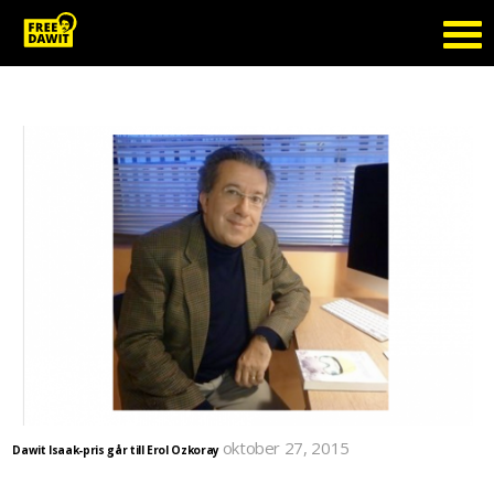
Tag Archive: ABF
oktober 27, 2015
Dawit Isaak-pris går till Erol Ozkoray
Under måndagen förkunnades att årets Dawit Isaak-pris går till den turkiske
fristadsförfattaren Erol Ozkoray. Prisutdelningen sker idag tisdagen 27 oktober på Dawit