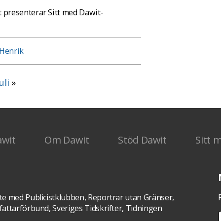
 presenterar Sitt med Dawit-
Henrik
uli
»
awit
Om Dawit
Stöd Dawit
Sitt 
te med Publicistklubben, Reportrar utan Gränser,
attarförbund, Sveriges Tidskrifter, Tidningen