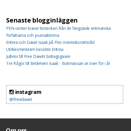
Senaste blogginläggen
PEN-center kräver livstecken från de fängslade eritreanska
författarna och journalisterna
Eritrea och Dawit Isaak på FNs människorättsråd
Utrikesministern besökte Eritrea
Julbrev till Free Dawits bidragsgivare
Tre frågor till Betlehem Isaak - Bokmässan är över för i år
instagram
@freedawit
Om oss