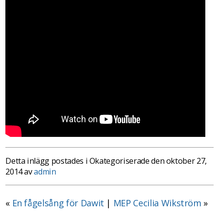
Detta inlägg postades i Okategoriserade den oktober 27,
2014 av
admin
«
En fågelsång för Dawit
|
MEP Cecilia Wikström
»